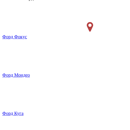
Форд Фокус
Форд Мондео
Форд Куга