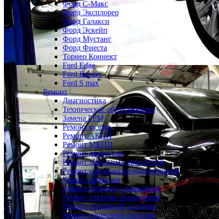
Форд С-Макс
Форд Эксплорер
Форд Галакси
Форд Эскейп
Форд Мустанг
Форд Фиеста
Торнео Коннект
Ford Edge
Ford Ranger
Ford S max
Ремонт
Диагностика
Техническое обслуживание
Замена ГРМ
Ремонт кузова
Ремонт АКПП
Ремонт МКПП
Ремонт двигателя
Ремонт дизельных двигателей
Ремонт и заправка кондиционеров
Ремонт подвески
Ремонт рулевого управления
Ремонт системы охлаждения
Ремонт топливной системы
Ремонт тормозной системы