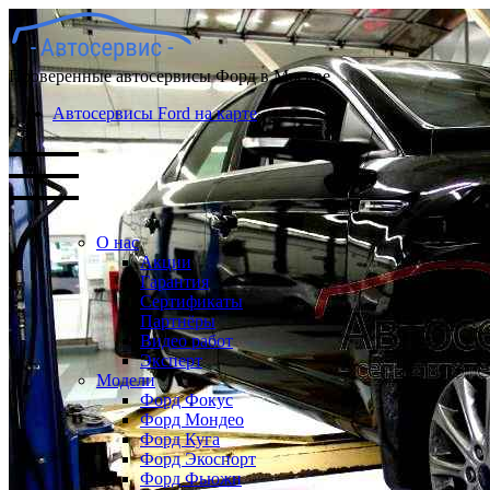
Проверенные автосервисы Форд в Москве
Автосервисы Ford на карте
О нас
Акции
Гарантия
Сертификаты
Партнёры
Видео работ
Эксперт
Модели
Форд Фокус
Форд Мондео
Форд Куга
Форд Экоспорт
Форд Фьюжн