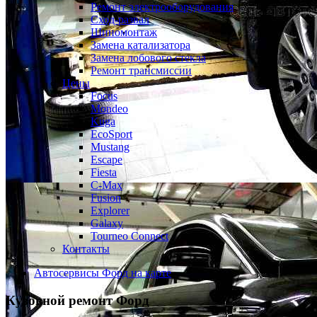
Ремонт электрооборудования
Сход-развал
Шиномонтаж
Замена катализатора
Замена лобового стекла
Ремонт трансмиссии
Цены
Focus
Mondeo
Kuga
EcoSport
Mustang
Escape
Fiesta
C-Max
Fusion
Explorer
Galaxy
Tourneo Connect
Контакты
Автосервисы Форд на карте
Кузовной ремонт
Форд