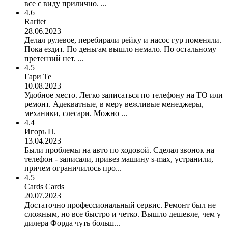
все с виду прилично. ...
4.6
Raritet
28.06.2023
Делал рулевое, перебирали рейку и насос гур поменяли.
Пока ездит. По деньгам вышло немало. По остальному
претензий нет. ...
4.5
Гари Те
10.08.2023
Удобное место. Легко записаться по телефону на ТО или
ремонт. Адекватные, в меру вежливые менеджеры,
механики, слесари. Можно ...
4.4
Игорь П.
13.04.2023
Были проблемы на авто по ходовой. Сделал звонок на
телефон - записали, привез машину s-max, устранили,
причем ограничилось про...
4.5
Cards Cards
20.07.2023
Достаточно профессиональный сервис. Ремонт был не
сложным, но все быстро и четко. Вышло дешевле, чем у
дилера Форда чуть больш...