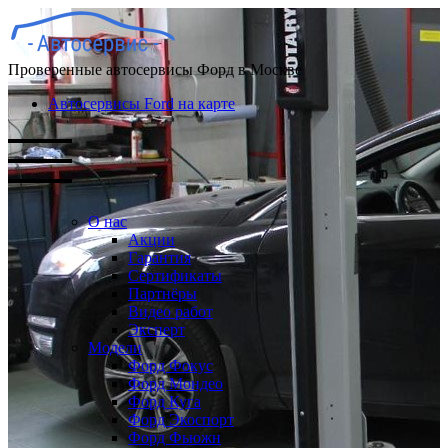
Проверенные автосервисы Форд в Москве
Автосервисы Ford на карте
О нас
Акции
Гарантия
Сертификаты
Партнёры
Видео работ
Эксперт
Модели
Форд Фокус
Форд Мондео
Форд Куга
Форд Экоспорт
Форд Фьюжн