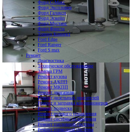
Форд С-Макс
Форд Эксплорер
Форд Галакси
Форд Эскейп
Форд Мустанг
Форд Фиеста
Торнео Коннект
Ford Edge
Ford Ranger
Ford S max
Ремонт
Диагностика
Техническое обслуживание
Замена ГРМ
Ремонт кузова
Ремонт АКПП
Ремонт МКПП
Ремонт двигателя
Ремонт дизельных двигателей
Ремонт и заправка кондиционеров
Ремонт подвески
Ремонт рулевого управления
Ремонт системы охлаждения
Ремонт топливной системы
Ремонт тормозной системы