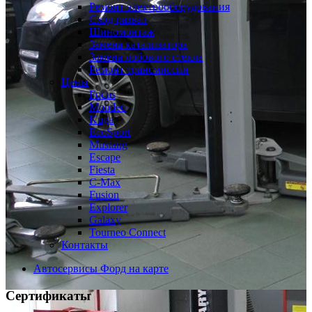
Ремонт электрооборудования
Сход-развал
Шиномонтаж
Замена катализатора
Замена лобового стекла
Ремонт трансмиссии
Цены
Focus
Mondeo
Kuga
EcoSport
Mustang
Escape
Fiesta
C-Max
Fusion
Explorer
Galaxy
Tourneo Connect
Контакты
Автосервисы Форд на карте
Сертификаты