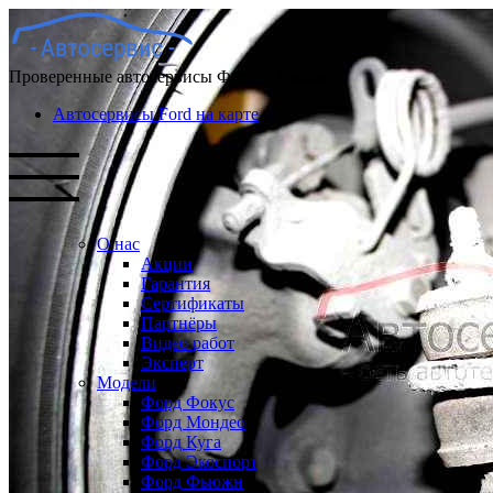
Проверенные автосервисы Форд в Москве
Автосервисы Ford на карте
О нас
Акции
Гарантия
Сертификаты
Партнёры
Видео работ
Эксперт
Модели
Форд Фокус
Форд Мондео
Форд Куга
Форд Экоспорт
Форд Фьюжн