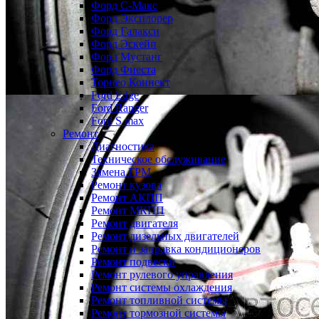
Форд С-Макс
Форд Эксплорер
Форд Галакси
Форд Эскейп
Форд Мустанг
Форд Фиеста
Торнео Коннект
Ford Edge
Ford Ranger
Ford S max
Ремонт
Диагностика
Техническое обслуживание
Замена ГРМ
Ремонт кузова
Ремонт АКПП
Ремонт МКПП
Ремонт двигателя
Ремонт дизельных двигателей
Ремонт и заправка кондиционеров
Ремонт подвески
Ремонт рулевого управления
Ремонт системы охлаждения
Ремонт топливной системы
Ремонт тормозной системы