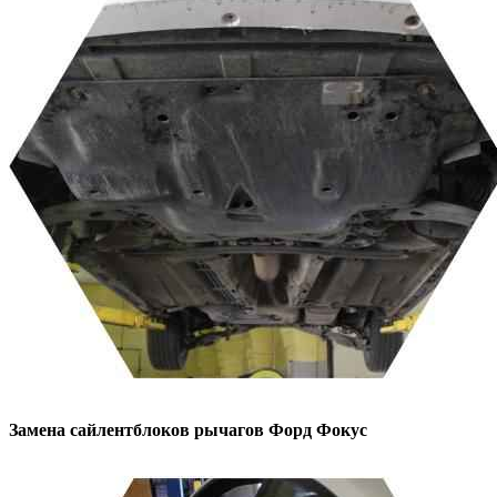
Замена сайлентблоков рычагов
Форд Фокус