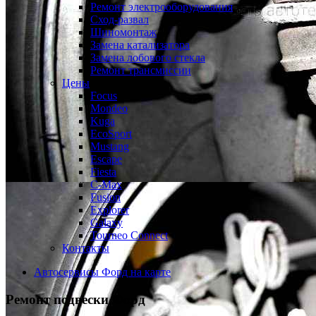
Ремонт электрооборудования
Сход-развал
Шиномонтаж
Замена катализатора
Замена лобового стекла
Ремонт трансмиссии
Цены
Focus
Mondeo
Kuga
EcoSport
Mustang
Escape
Fiesta
C-Max
Fusion
Explorer
Galaxy
Tourneo Connect
Контакты
Автосервисы Форд на карте
Ремонт подвески
Форд