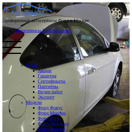
Проверенные автосервисы Форд в Москве
Автосервисы Ford на карте
О нас
Акции
Гарантия
Сертификаты
Партнёры
Видео работ
Эксперт
Модели
Форд Фокус
Форд Мондео
Форд Куга
Форд Экоспорт
Форд Фьюжн