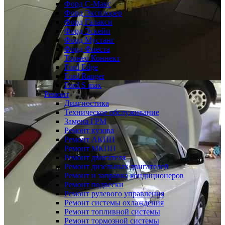
Форд С-Макс
Форд Эксплорер
Форд Галакси
Форд Эскейп
Форд Мустанг
Форд Фиеста
Торнео Коннект
Ford Edge
Ford Ranger
Ford S max
Ремонт
Диагностика
Техническое обслуживание
Замена ГРМ
Ремонт кузова
Ремонт АКПП
Ремонт МКПП
Ремонт двигателя
Ремонт дизельных двигателей
Ремонт и заправка кондиционеров
Ремонт подвески
Ремонт рулевого управления
Ремонт системы охлаждения
Ремонт топливной системы
Ремонт тормозной системы