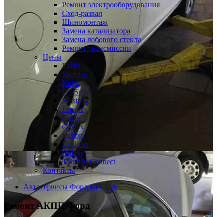
Ремонт электрооборудования
Сход-развал
Шиномонтаж
Замена катализатора
Замена лобового стекла
Ремонт трансмиссии
Цены
Focus
Mondeo
Kuga
EcoSport
Mustang
Escape
Fiesta
C-Max
Fusion
Explorer
Galaxy
Tourneo Connect
Контакты
Автосервисы Форд на карте
Ремонт АКПП
Форд