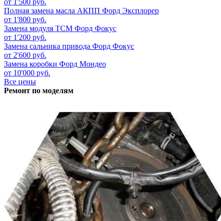
от 1'500 руб.
Полная замена масла АКПП
Форд Эксплорер
от 1'800 руб.
Замена модуля ТСМ
Форд Фокус
от 1'200 руб.
Замена сальника привода
Форд Фокус
от 2'600 руб.
Замена коробки
Форд Мондео
от 10'000 руб.
Все цены
Ремонт по моделям