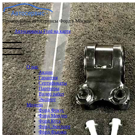
Проверенные автосервисы Форд в Москве
Автосервисы Ford на карте
О нас
Акции
Гарантия
Сертификаты
Партнёры
Видео работ
Эксперт
Модели
Форд Фокус
Форд Мондео
Форд Куга
Форд Экоспорт
Форд Фьюжн