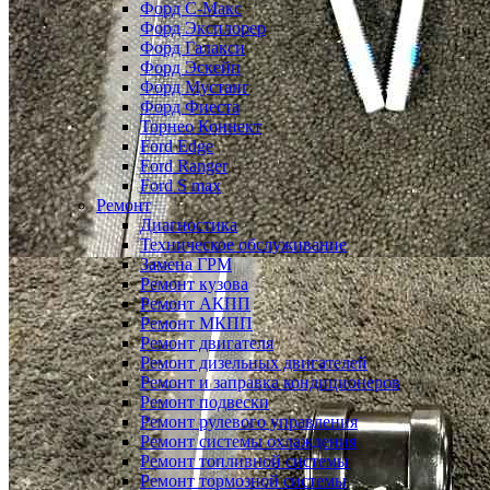
Форд С-Макс
Форд Эксплорер
Форд Галакси
Форд Эскейп
Форд Мустанг
Форд Фиеста
Торнео Коннект
Ford Edge
Ford Ranger
Ford S max
Ремонт
Диагностика
Техническое обслуживание
Замена ГРМ
Ремонт кузова
Ремонт АКПП
Ремонт МКПП
Ремонт двигателя
Ремонт дизельных двигателей
Ремонт и заправка кондиционеров
Ремонт подвески
Ремонт рулевого управления
Ремонт системы охлаждения
Ремонт топливной системы
Ремонт тормозной системы