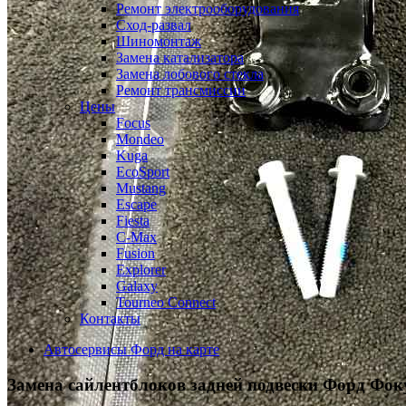
Ремонт электрооборудования
Сход-развал
Шиномонтаж
Замена катализатора
Замена лобового стекла
Ремонт трансмиссии
Цены
Focus
Mondeo
Kuga
EcoSport
Mustang
Escape
Fiesta
C-Max
Fusion
Explorer
Galaxy
Tourneo Connect
Контакты
Автосервисы Форд на карте
Замена сайлентблоков задней подвески
Форд Фок