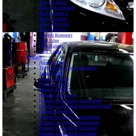
Форд С-Макс
Форд Эксплорер
Форд Галакси
Форд Эскейп
Форд Мустанг
Форд Фиеста
Торнео Коннект
Ford Edge
Ford Ranger
Ford S max
Ремонт
Диагностика
Техническое обслуживание
Замена ГРМ
Ремонт кузова
Ремонт АКПП
Ремонт МКПП
Ремонт двигателя
Ремонт дизельных двигателей
Ремонт и заправка кондиционеров
Ремонт подвески
Ремонт рулевого управления
Ремонт системы охлаждения
Ремонт топливной системы
Ремонт тормозной системы