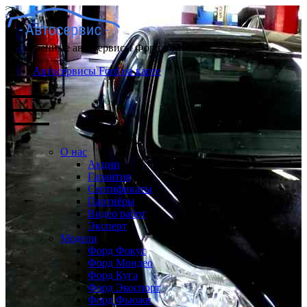
Проверенные автосервисы Форд в Москве
Автосервисы Ford на карте
О нас
Акции
Гарантия
Сертификаты
Партнёры
Видео работ
Эксперт
Модели
Форд Фокус
Форд Мондео
Форд Куга
Форд Экоспорт
Форд Фьюжн