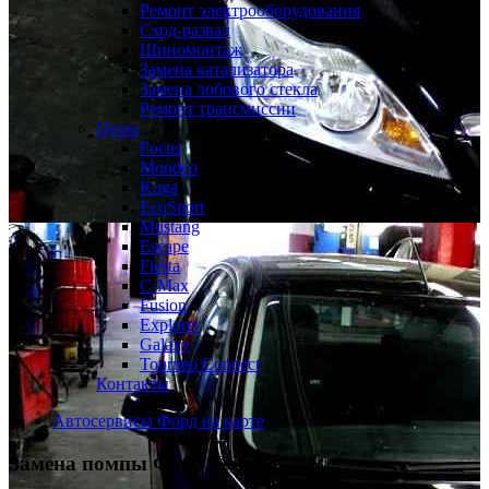
Ремонт электрооборудования
Сход-развал
Шиномонтаж
Замена катализатора
Замена лобового стекла
Ремонт трансмиссии
Цены
Focus
Mondeo
Kuga
EcoSport
Mustang
Escape
Fiesta
C-Max
Fusion
Explorer
Galaxy
Tourneo Connect
Контакты
Автосервисы Форд на карте
Замена помпы
Форд Фокус