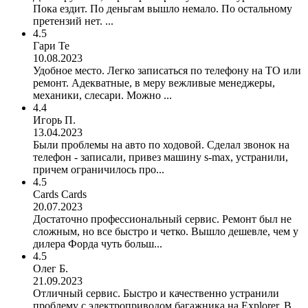
Пока ездит. По деньгам вышло немало. По остальному
претензий нет. ...
4.5
Гари Те
10.08.2023
Удобное место. Легко записаться по телефону на ТО или
ремонт. Адекватные, в меру вежливые менеджеры,
механики, слесари. Можно ...
4.4
Игорь П.
13.04.2023
Были проблемы на авто по ходовой. Сделал звонок на
телефон - записали, привез машину s-max, устранили,
причем ограничилось про...
4.5
Cards Cards
20.07.2023
Достаточно профессиональный сервис. Ремонт был не
сложным, но все быстро и четко. Вышло дешевле, чем у
дилера Форда чуть больш...
4.5
Олег Б.
21.09.2023
Отличный сервис. Быстро и качественно устранили
проблему с электроприводом багажника на Explorer. В