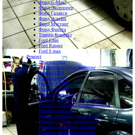
Форд С-Макс
Форд Эксплорер
Форд Галакси
Форд Эскейп
Форд Мустанг
Форд Фиеста
Торнео Коннект
Ford Edge
Ford Ranger
Ford S max
Ремонт
Диагностика
Техническое обслуживание
Замена ГРМ
Ремонт кузова
Ремонт АКПП
Ремонт МКПП
Ремонт двигателя
Ремонт дизельных двигателей
Ремонт и заправка кондиционеров
Ремонт подвески
Ремонт рулевого управления
Ремонт системы охлаждения
Ремонт топливной системы
Ремонт тормозной системы