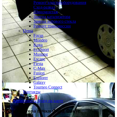
Ремонт электрооборудования
Сход-развал
Шиномонтаж
Замена катализатора
Замена лобового стекла
Ремонт трансмиссии
Цены
Focus
Mondeo
Kuga
EcoSport
Mustang
Escape
Fiesta
C-Max
Fusion
Explorer
Galaxy
Tourneo Connect
Контакты
Автосервисы Форд на карте
Замена мотора печки
Форд Фокус