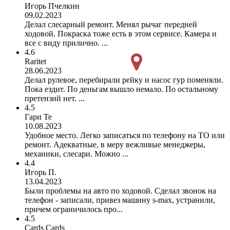
Игорь Пчелкин
09.02.2023
Делал слесарный ремонт. Менял рычаг передней
ходовой. Покраска тоже есть в этом сервисе. Камера и
все с виду прилично. ...
4.6
Raritet
28.06.2023
Делал рулевое, перебирали рейку и насос гур поменяли.
Пока ездит. По деньгам вышло немало. По остальному
претензий нет. ...
4.5
Гари Те
10.08.2023
Удобное место. Легко записаться по телефону на ТО или
ремонт. Адекватные, в меру вежливые менеджеры,
механики, слесари. Можно ...
4.4
Игорь П.
13.04.2023
Были проблемы на авто по ходовой. Сделал звонок на
телефон - записали, привез машину s-max, устранили,
причем ограничилось про...
4.5
Cards Cards