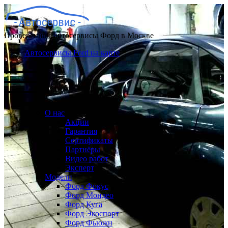
Проверенные автосервисы Форд в Москве
Автосервисы Ford на карте
О нас
Акции
Гарантия
Сертификаты
Партнёры
Видео работ
Эксперт
Модели
Форд Фокус
Форд Мондео
Форд Куга
Форд Экоспорт
Форд Фьюжн