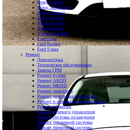
Форд С-Макс
Форд Эксплорер
Форд Галакси
Форд Эскейп
Форд Мустанг
Форд Фиеста
Торнео Коннект
Ford Edge
Ford Ranger
Ford S max
Ремонт
Диагностика
Техническое обслуживание
Замена ГРМ
Ремонт кузова
Ремонт АКПП
Ремонт МКПП
Ремонт двигателя
Ремонт дизельных двигателей
Ремонт и заправка кондиционеров
Ремонт подвески
Ремонт рулевого управления
Ремонт системы охлаждения
Ремонт топливной системы
Ремонт тормозной системы