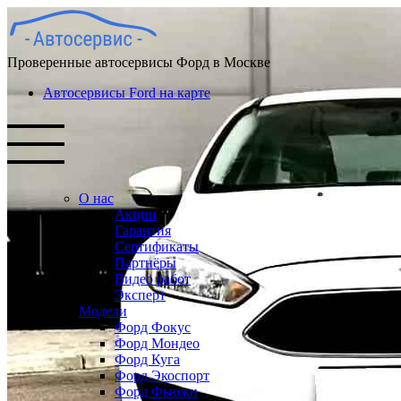
Проверенные автосервисы Форд в Москве
Автосервисы Ford на карте
О нас
Акции
Гарантия
Сертификаты
Партнёры
Видео работ
Эксперт
Модели
Форд Фокус
Форд Мондео
Форд Куга
Форд Экоспорт
Форд Фьюжн