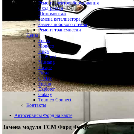
Ремонт электрооборудования
Сход-развал
Шиномонтаж
Замена катализатора
Замена лобового стекла
Ремонт трансмиссии
Цены
Focus
Mondeo
Kuga
EcoSport
Mustang
Escape
Fiesta
C-Max
Fusion
Explorer
Galaxy
Tourneo Connect
Контакты
Автосервисы Форд на карте
Замена модуля ТСМ
Форд Фокус