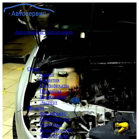
Проверенные автосервисы Форд в Москве
Автосервисы Ford на карте
О нас
Акции
Гарантия
Сертификаты
Партнёры
Видео работ
Эксперт
Модели
Форд Фокус
Форд Мондео
Форд Куга
Форд Экоспорт
Форд Фьюжн