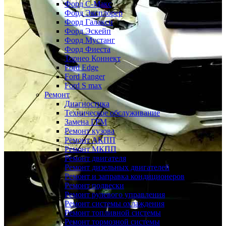
Форд С-Макс
Форд Эксплорер
Форд Галакси
Форд Эскейп
Форд Мустанг
Форд Фиеста
Торнео Коннект
Ford Edge
Ford Ranger
Ford S max
Ремонт
Диагностика
Техническое обслуживание
Замена ГРМ
Ремонт кузова
Ремонт АКПП
Ремонт МКПП
Ремонт двигателя
Ремонт дизельных двигателей
Ремонт и заправка кондиционеров
Ремонт подвески
Ремонт рулевого управления
Ремонт системы охлаждения
Ремонт топливной системы
Ремонт тормозной системы