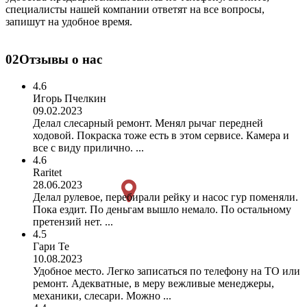
специалисты нашей компании ответят на все вопросы,
запишут на удобное время.
02
Отзывы о нас
4.6
Игорь Пчелкин
09.02.2023
Делал слесарный ремонт. Менял рычаг передней
ходовой. Покраска тоже есть в этом сервисе. Камера и
все с виду прилично. ...
4.6
Raritet
28.06.2023
Делал рулевое, перебирали рейку и насос гур поменяли.
Пока ездит. По деньгам вышло немало. По остальному
претензий нет. ...
4.5
Гари Те
10.08.2023
Удобное место. Легко записаться по телефону на ТО или
ремонт. Адекватные, в меру вежливые менеджеры,
механики, слесари. Можно ...