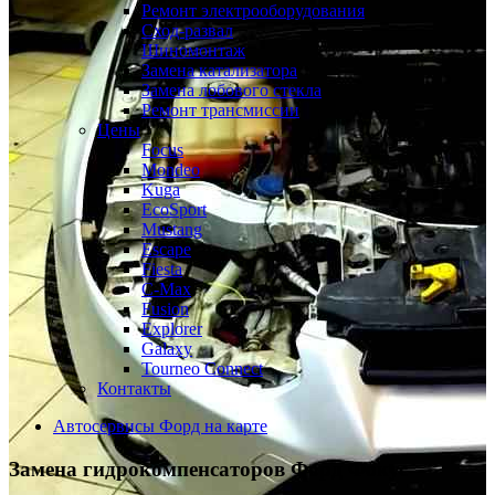
Ремонт электрооборудования
Сход-развал
Шиномонтаж
Замена катализатора
Замена лобового стекла
Ремонт трансмиссии
Цены
Focus
Mondeo
Kuga
EcoSport
Mustang
Escape
Fiesta
C-Max
Fusion
Explorer
Galaxy
Tourneo Connect
Контакты
Автосервисы Форд на карте
Замена гидрокомпенсаторов
Форд Фокус