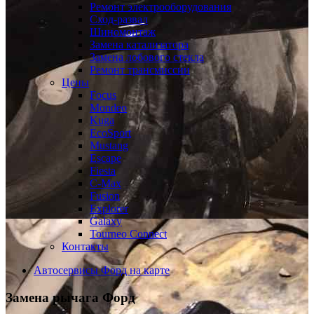
Ремонт электрооборудования
Сход-развал
Шиномонтаж
Замена катализатора
Замена лобового стекла
Ремонт трансмиссии
Цены
Focus
Mondeo
Kuga
EcoSport
Mustang
Escape
Fiesta
C-Max
Fusion
Explorer
Galaxy
Tourneo Connect
Контакты
Автосервисы Форд на карте
Замена рычага
Форд