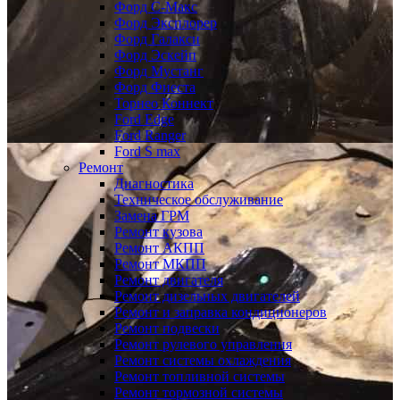
Форд С-Макс
Форд Эксплорер
Форд Галакси
Форд Эскейп
Форд Мустанг
Форд Фиеста
Торнео Коннект
Ford Edge
Ford Ranger
Ford S max
Ремонт
Диагностика
Техническое обслуживание
Замена ГРМ
Ремонт кузова
Ремонт АКПП
Ремонт МКПП
Ремонт двигателя
Ремонт дизельных двигателей
Ремонт и заправка кондиционеров
Ремонт подвески
Ремонт рулевого управления
Ремонт системы охлаждения
Ремонт топливной системы
Ремонт тормозной системы