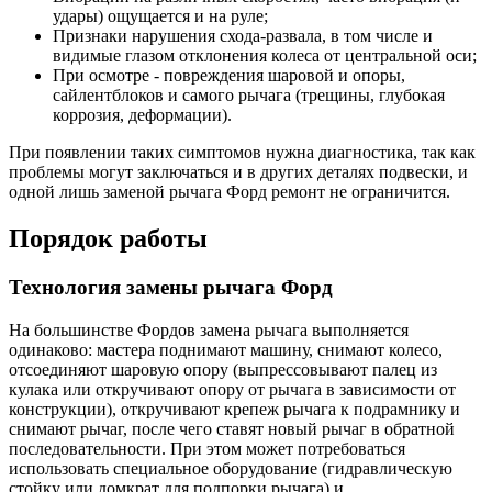
удары) ощущается и на руле;
Признаки нарушения схода-развала, в том числе и
видимые глазом отклонения колеса от центральной оси;
При осмотре - повреждения шаровой и опоры,
сайлентблоков и самого рычага (трещины, глубокая
коррозия, деформации).
При появлении таких симптомов нужна диагностика, так как
проблемы могут заключаться и в других деталях подвески, и
одной лишь заменой рычага Форд ремонт не ограничится.
Порядок работы
Технология замены рычага Форд
На большинстве Фордов замена рычага выполняется
одинаково: мастера поднимают машину, снимают колесо,
отсоединяют шаровую опору (выпрессовывают палец из
кулака или откручивают опору от рычага в зависимости от
конструкции), откручивают крепеж рычага к подрамнику и
снимают рычаг, после чего ставят новый рычаг в обратной
последовательности. При этом может потребоваться
использовать специальное оборудование (гидравлическую
стойку или домкрат для подпорки рычага) и