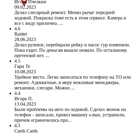
Игорь Пчелкин
09.02.2023
Делал слесарный ремонт. Менял рычаг передней
ходовой. Покраска тоже есть в этом сервисе. Камера и
все с виду прилично. ...
4.6
Raritet
28.06.2023
Делал рулевое, перебирали рейку и насос гур поменяли.
Пока ездит. По деньгам вышло немало. По остальному
претензий нет. ...
4.5
Гари Те
10.08.2023
Удобное место. Легко записаться по телефону на ТО или
ремонт. Адекватные, в меру вежливые менеджеры,
механики, слесари. Можно ...
4.4
Игорь П.
13.04.2023
Были проблемы на авто по ходовой. Сделал звонок на
телефон - записали, привез машину s-max, устранили,
причем ограничилось про...
4.5
Cards Cards