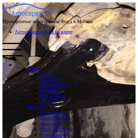
Проверенные автосервисы Форд в Москве
Автосервисы Ford на карте
О нас
Акции
Гарантия
Сертификаты
Партнёры
Видео работ
Эксперт
Модели
Форд Фокус
Форд Мондео
Форд Куга
Форд Экоспорт
Форд Фьюжн