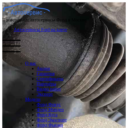
Проверенные автосервисы Форд в Москве
Автосервисы Ford на карте
О нас
Акции
Гарантия
Сертификаты
Партнёры
Видео работ
Эксперт
Модели
Форд Фокус
Форд Мондео
Форд Куга
Форд Экоспорт
Форд Фьюжн