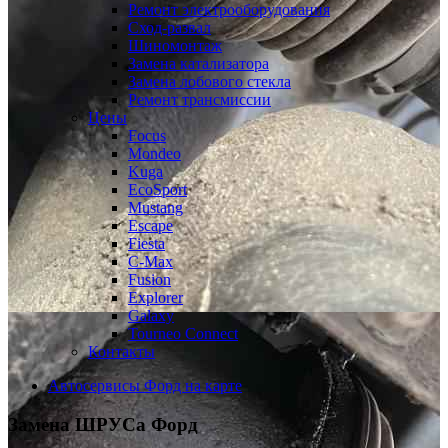
Ремонт электрооборудования
Сход-развал
Шиномонтаж
Замена катализатора
Замена лобового стекла
Ремонт трансмиссии
Цены
Focus
Mondeo
Kuga
EcoSport
Mustang
Escape
Fiesta
C-Max
Fusion
Explorer
Galaxy
Tourneo Connect
Контакты
Автосервисы Форд на карте
Замена ШРУСа
Форд