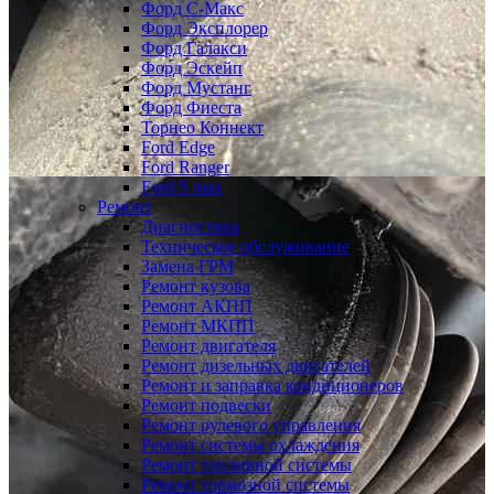
Форд С-Макс
Форд Эксплорер
Форд Галакси
Форд Эскейп
Форд Мустанг
Форд Фиеста
Торнео Коннект
Ford Edge
Ford Ranger
Ford S max
Ремонт
Диагностика
Техническое обслуживание
Замена ГРМ
Ремонт кузова
Ремонт АКПП
Ремонт МКПП
Ремонт двигателя
Ремонт дизельных двигателей
Ремонт и заправка кондиционеров
Ремонт подвески
Ремонт рулевого управления
Ремонт системы охлаждения
Ремонт топливной системы
Ремонт тормозной системы