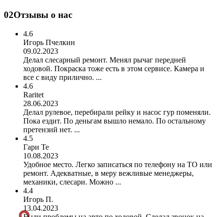
02
Отзывы о нас
4.6
Игорь Пчелкин
09.02.2023
Делал слесарный ремонт. Менял рычаг передней
ходовой. Покраска тоже есть в этом сервисе. Камера и
все с виду прилично. ...
4.6
Raritet
28.06.2023
Делал рулевое, перебирали рейку и насос гур поменяли.
Пока ездит. По деньгам вышло немало. По остальному
претензий нет. ...
4.5
Гари Те
10.08.2023
Удобное место. Легко записаться по телефону на ТО или
ремонт. Адекватные, в меру вежливые менеджеры,
механики, слесари. Можно ...
4.4
Игорь П.
13.04.2023
Были проблемы на авто по ходовой. Сделал звонок на