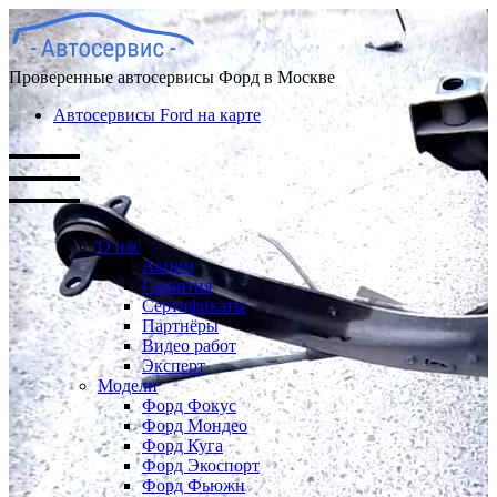
Проверенные автосервисы Форд в Москве
Автосервисы Ford на карте
О нас
Акции
Гарантия
Сертификаты
Партнёры
Видео работ
Эксперт
Модели
Форд Фокус
Форд Мондео
Форд Куга
Форд Экоспорт
Форд Фьюжн