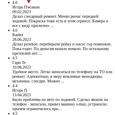
4.6
Игорь Пчелкин
09.02.2023
Делал слесарный ремонт. Менял рычаг передней
ходовой. Покраска тоже есть в этом сервисе. Камера и
все с виду прилично. ...
4.6
Raritet
28.06.2023
Делал рулевое, перебирали рейку и насос гур поменяли.
Пока ездит. По деньгам вышло немало. По остальному
претензий нет. ...
4.5
Гари Те
10.08.2023
Удобное место. Легко записаться по телефону на ТО или
ремонт. Адекватные, в меру вежливые менеджеры,
механики, слесари. Можно ...
4.4
Игорь П.
13.04.2023
Были проблемы на авто по ходовой. Сделал звонок на
телефон - записали, привез машину s-max, устранили,
причем ограничилось про...
4.5