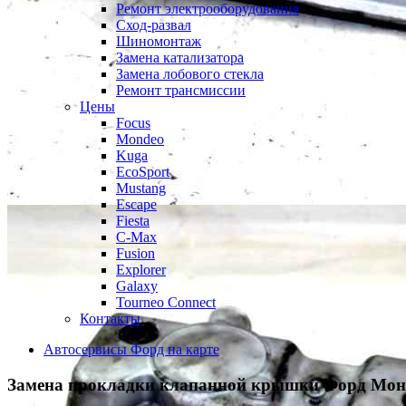
Ремонт электрооборудования
Сход-развал
Шиномонтаж
Замена катализатора
Замена лобового стекла
Ремонт трансмиссии
Цены
Focus
Mondeo
Kuga
EcoSport
Mustang
Escape
Fiesta
C-Max
Fusion
Explorer
Galaxy
Tourneo Connect
Контакты
Автосервисы Форд на карте
Замена прокладки клапанной крышки
Форд Мон