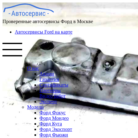
Проверенные автосервисы Форд в Москве
Автосервисы Ford на карте
О нас
Акции
Гарантия
Сертификаты
Партнёры
Видео работ
Эксперт
Модели
Форд Фокус
Форд Мондео
Форд Куга
Форд Экоспорт
Форд Фьюжн