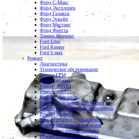
Форд С-Макс
Форд Эксплорер
Форд Галакси
Форд Эскейп
Форд Мустанг
Форд Фиеста
Торнео Коннект
Ford Edge
Ford Ranger
Ford S max
Ремонт
Диагностика
Техническое обслуживание
Замена ГРМ
Ремонт кузова
Ремонт АКПП
Ремонт МКПП
Ремонт двигателя
Ремонт дизельных двигателей
Ремонт и заправка кондиционеров
Ремонт подвески
Ремонт рулевого управления
Ремонт системы охлаждения
Ремонт топливной системы
Ремонт тормозной системы