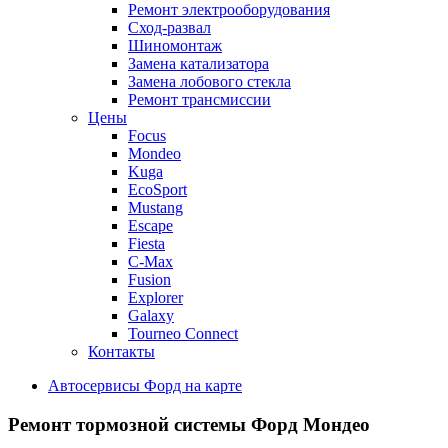
Ремонт электрооборудования
Сход-развал
Шиномонтаж
Замена катализатора
Замена лобового стекла
Ремонт трансмиссии
Цены
Focus
Mondeo
Kuga
EcoSport
Mustang
Escape
Fiesta
C-Max
Fusion
Explorer
Galaxy
Tourneo Connect
Контакты
Автосервисы Форд на карте
Ремонт тормозной системы
Форд Мондео