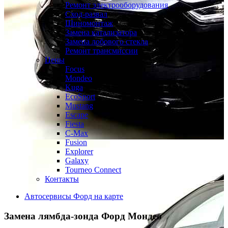
Ремонт электрооборудования
Сход-развал
Шиномонтаж
Замена катализатора
Замена лобового стекла
Ремонт трансмиссии
Цены
Focus
Mondeo
Kuga
EcoSport
Mustang
Escape
Fiesta
C-Max
Fusion
Explorer
Galaxy
Tourneo Connect
Контакты
Автосервисы Форд на карте
Замена лямбда-зонда
Форд Мондео