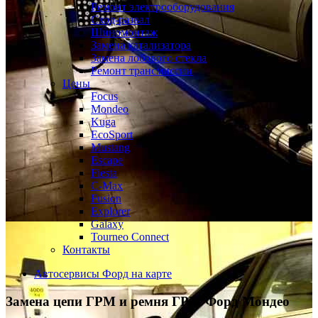
Ремонт электрооборудования
Сход-развал
Шиномонтаж
Замена катализатора
Замена лобового стекла
Ремонт трансмиссии
Цены
Focus
Mondeo
Kuga
EcoSport
Mustang
Escape
Fiesta
C-Max
Fusion
Explorer
Galaxy
Tourneo Connect
Контакты
Автосервисы Форд на карте
Замена цепи ГРМ и ремня ГРМ
Форд Мондео