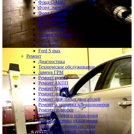
Форд С-Макс
Форд Эксплорер
Форд Галакси
Форд Эскейп
Форд Мустанг
Форд Фиеста
Торнео Коннект
Ford Edge
Ford Ranger
Ford S max
Ремонт
Диагностика
Техническое обслуживание
Замена ГРМ
Ремонт кузова
Ремонт АКПП
Ремонт МКПП
Ремонт двигателя
Ремонт дизельных двигателей
Ремонт и заправка кондиционеров
Ремонт подвески
Ремонт рулевого управления
Ремонт системы охлаждения
Ремонт топливной системы
Ремонт тормозной системы