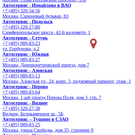
Автосервис - Измайлово в ВАО
+7 (495) 320-34-56
Москва, Сиреневый бульвар, 83
Автосервис - Подольск
+7 (495) 320-27-80
Симферопольское шоссе, 42-й километр, 1
Автосервис - Сетунь
+7 (495) 989-83-23
ул. Горбунова, д.2
Автосервис - Южная
+7 (495) 989-83-27
Москва, Днепропетровский проезд, дом 7
Автосервис - Азовская
+7 (495) 989-83-13
Москва, Азовская ул., 24, корп. 3, подземный паркинг, этаж -1
Автосервис - Перово
+7 (495) 989-83-64
Москва, 1-ый проезд Перова Поля, дом 3, стр. 7
Автосервис - Видное
+7 (495) 320-27-38
Видное, Белокаменное ш., 5Б
Автосервис – Тушино в СЗАО
+7 (495) 989-83-25
Москва, улица Свободы, дом 35, строение 9