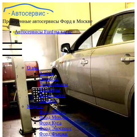
Проверенные автосервисы Форд в Москве
Автосервисы Ford на карте
О нас
Акции
Гарантия
Сертификаты
Партнёры
Видео работ
Эксперт
Модели
Форд Фокус
Форд Мондео
Форд Куга
Форд Экоспорт
Форд Фьюжн