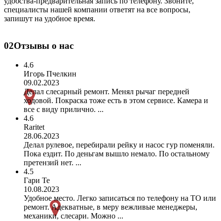
удобства-предварительная запись по телефону. Звоните,
специалисты нашей компании ответят на все вопросы,
запишут на удобное время.
02
Отзывы о нас
4.6
Игорь Пчелкин
09.02.2023
Делал слесарный ремонт. Менял рычаг передней
ходовой. Покраска тоже есть в этом сервисе. Камера и
все с виду прилично. ...
4.6
Raritet
28.06.2023
Делал рулевое, перебирали рейку и насос гур поменяли.
Пока ездит. По деньгам вышло немало. По остальному
претензий нет. ...
4.5
Гари Те
10.08.2023
Удобное место. Легко записаться по телефону на ТО или
ремонт. Адекватные, в меру вежливые менеджеры,
механики, слесари. Можно ...