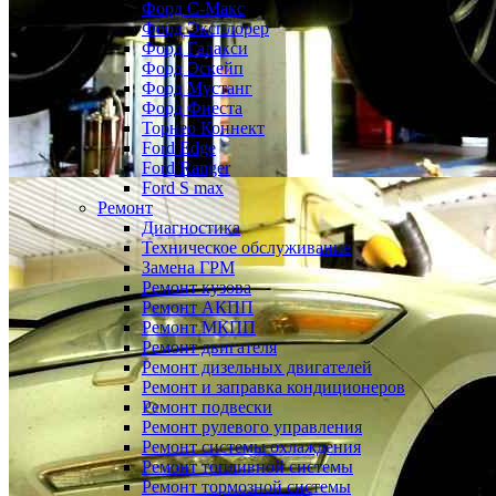
Форд С-Макс
Форд Эксплорер
Форд Галакси
Форд Эскейп
Форд Мустанг
Форд Фиеста
Торнео Коннект
Ford Edge
Ford Ranger
Ford S max
Ремонт
Диагностика
Техническое обслуживание
Замена ГРМ
Ремонт кузова
Ремонт АКПП
Ремонт МКПП
Ремонт двигателя
Ремонт дизельных двигателей
Ремонт и заправка кондиционеров
Ремонт подвески
Ремонт рулевого управления
Ремонт системы охлаждения
Ремонт топливной системы
Ремонт тормозной системы