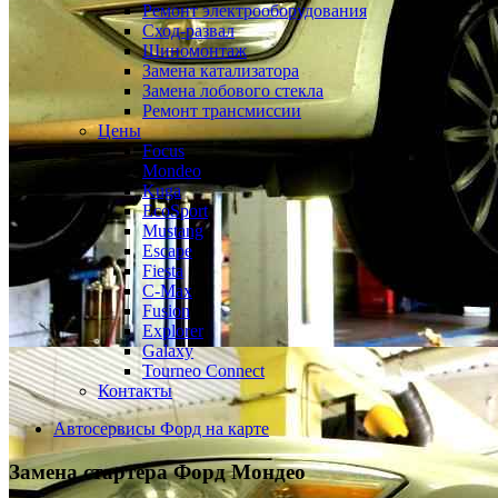
Ремонт электрооборудования
Сход-развал
Шиномонтаж
Замена катализатора
Замена лобового стекла
Ремонт трансмиссии
Цены
Focus
Mondeo
Kuga
EcoSport
Mustang
Escape
Fiesta
C-Max
Fusion
Explorer
Galaxy
Tourneo Connect
Контакты
Автосервисы Форд на карте
Замена стартера
Форд Мондео