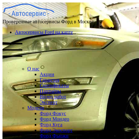
Проверенные автосервисы Форд в Москве
Автосервисы Ford на карте
О нас
Акции
Гарантия
Сертификаты
Партнёры
Видео работ
Эксперт
Модели
Форд Фокус
Форд Мондео
Форд Куга
Форд Экоспорт
Форд Фьюжн