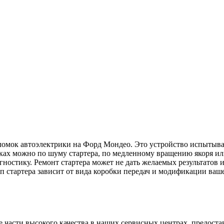
ломок автоэлектрики на Форд Мондео. Это устройство испытыва
адках можно по шуму стартера, по медленному вращению якоря и
гностику. Ремонт стартера может не дать желаемых результатов 
ип стартера зависит от вида коробки передач и модификации ваш
части высокого качества в наших сервисных центрах, предостав