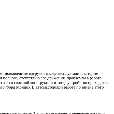
ет повышенные нагрузки в ходе эксплуатации, которые
ли полному отсутствию его движения, проблемам в работе
из-за его сложной конструкции и тогда устройство приходится
его Форд Мондео. В автомастерской работа по замене этого
ляем гарантию до 2-х лет на все наши заменяемые детали и