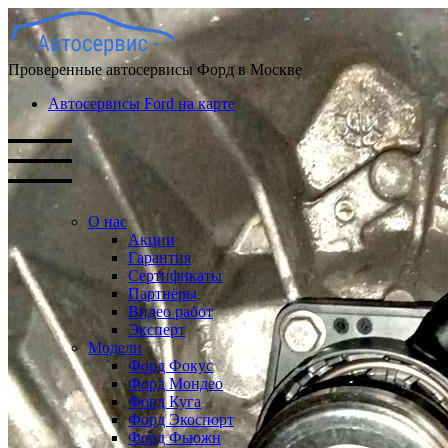
Проверенные автосервисы Форд в Москве
Автосервисы Ford на карте
О нас
Акции
Гарантия
Сертификаты
Партнёры
Видео работ
Эксперт
Модели
Форд Фокус
Форд Мондео
Форд Куга
Форд Экоспорт
Форд Фьюжн