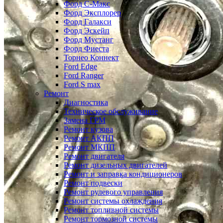
Форд С-Макс
Форд Эксплорер
Форд Галакси
Форд Эскейп
Форд Мустанг
Форд Фиеста
Торнео Коннект
Ford Edge
Ford Ranger
Ford S max
Ремонт
Диагностика
Техническое обслуживание
Замена ГРМ
Ремонт кузова
Ремонт АКПП
Ремонт МКПП
Ремонт двигателя
Ремонт дизельных двигателей
Ремонт и заправка кондиционеров
Ремонт подвески
Ремонт рулевого управления
Ремонт системы охлаждения
Ремонт топливной системы
Ремонт тормозной системы