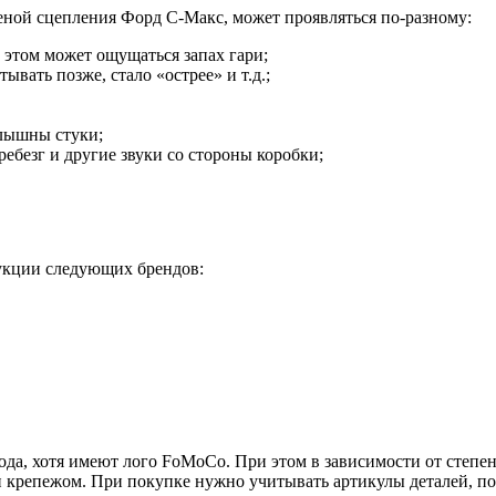
меной сцепления Форд С-Макс, может проявляться по-разному:
 этом может ощущаться запах гари;
ывать позже, стало «острее» и т.д.;
лышны стуки;
ебезг и другие звуки со стороны коробки;
укции следующих брендов:
вода, хотя имеют лого FoMoCo. При этом в зависимости от степе
 крепежом. При покупке нужно учитывать артикулы деталей, по