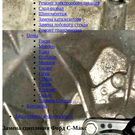
Ремонт электрооборудования
Сход-развал
Шиномонтаж
Замена катализатора
Замена лобового стекла
Ремонт трансмиссии
Цены
Focus
Mondeo
Kuga
EcoSport
Mustang
Escape
Fiesta
C-Max
Fusion
Explorer
Galaxy
Tourneo Connect
Контакты
Автосервисы Форд на карте
Замена сцепления
Форд С-Макс