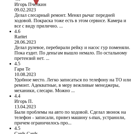
Игорь Пчелкин
09.02.2023
Делал слесарный ремонт. Менял рычаг передней
ходовой. Покраска тоже есть в этом сервисе. Камера и
все с виду прилично. ...
4.6
Raritet
28.06.2023
Делал рулевое, перебирали рейку и насос гур поменяли.
Пока ездит. По деньгам вышло немало. По остальному
претензий нет. ...
4.5
Гари Те
10.08.2023
Удобное место. Легко записаться по телефону на ТО или
ремонт. Адекватные, в меру вежливые менеджеры,
механики, слесари. Можно ...
4.4
Игорь П.
13.04.2023
Были проблемы на авто по ходовой. Сделал звонок на
телефон - записали, привез машину s-max, устранили,
причем ограничилось про...
4.5
Cards Cards