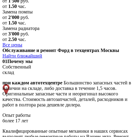
от
1'500
руб.
от
1.50
час.
Замена помпы
от
2'000
руб.
от
1.50
час.
Замена радиатора
от
3'000
руб.
от
2.50
час.
Все цены
Обслуживание и ремонт Форд в техцентрах Москвы
Найти ближайший
01
Почему мы
Собственный
склад
при каждом автотехцентре
Большинство запасных частей в
наличии на складе, либо доставка в течение 1,5 часов.
Оригинальные запасные части и неоригинал высокого
качества. Стоимость автозапчастей, деталей, расходников и
работ в полтора раза дешевле дилера.
Опыт работы
более 17 лет
Квалифицированные опытные механики в наших сервисах
выполнят любые ремонтные работы на Вашем авто. Ремонт