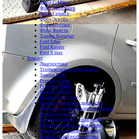
Форд С-Макс
Форд Эксплорер
Форд Галакси
Форд Эскейп
Форд Мустанг
Форд Фиеста
Торнео Коннект
Ford Edge
Ford Ranger
Ford S max
Ремонт
Диагностика
Техническое обслуживание
Замена ГРМ
Ремонт кузова
Ремонт АКПП
Ремонт МКПП
Ремонт двигателя
Ремонт дизельных двигателей
Ремонт и заправка кондиционеров
Ремонт подвески
Ремонт рулевого управления
Ремонт системы охлаждения
Ремонт топливной системы
Ремонт тормозной системы