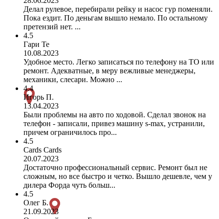
28.06.2023
Делал рулевое, перебирали рейку и насос гур поменяли.
Пока ездит. По деньгам вышло немало. По остальному
претензий нет. ...
4.5
Гари Те
10.08.2023
Удобное место. Легко записаться по телефону на ТО или
ремонт. Адекватные, в меру вежливые менеджеры,
механики, слесари. Можно ...
4.4
Игорь П.
13.04.2023
Были проблемы на авто по ходовой. Сделал звонок на
телефон - записали, привез машину s-max, устранили,
причем ограничилось про...
4.5
Cards Cards
20.07.2023
Достаточно профессиональный сервис. Ремонт был не
сложным, но все быстро и четко. Вышло дешевле, чем у
дилера Форда чуть больш...
4.5
Олег Б.
21.09.2023