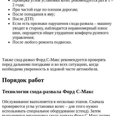
Проверка углов установки колес рекомендуется раз в 1 –
2 года;
При частой езде по плохим дорогам;
После попадания в яму;
После ДТП;
Если есть признаки нарушения схода-развала – машину
уводит в сторону, наблюдается неравномерный износ
шин, ощущается общее ухудшение комфорта рулевого
управления;
После любого ремонта подвески.
Также сход-развал Форд С-Макс рекомендуется проверять
перед дальними поездками и во всех ситуациях, когда
необходима уверенность в ходовой части автомобиля.
Порядок работ
Технология схода-развала Форд С-Макс
Обслуживание выполняется в несколько этапов. Сначала
проверяются углы установки колес – для этого нужно
использовать специальное оборудование (стенд). Затем
выполняется регулировка схода-развала Форд С-Макс путем