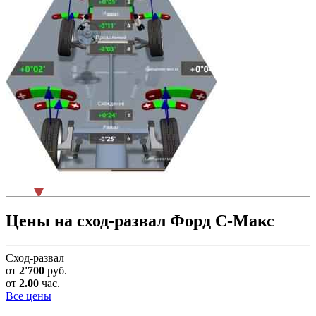
Цены на сход-развал Форд С-Макс
Сход-развал
от
2'700
руб.
от
2.00
час.
Все цены