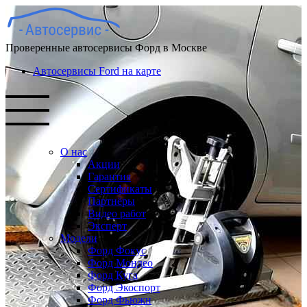
Проверенные автосервисы Форд в Москве
Автосервисы Ford на карте
О нас
Акции
Гарантия
Сертификаты
Партнёры
Видео работ
Эксперт
Модели
Форд Фокус
Форд Мондео
Форд Куга
Форд Экоспорт
Форд Фьюжн