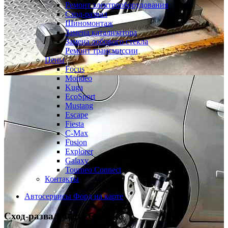
Ремонт электрооборудования
Сход-развал
Шиномонтаж
Замена катализатора
Замена лобового стекла
Ремонт трансмиссии
Цены
Focus
Mondeo
Kuga
EcoSport
Mustang
Escape
Fiesta
C-Max
Fusion
Explorer
Galaxy
Tourneo Connect
Контакты
Автосервисы Форд на карте
Сход-развал
Форд С-Макс