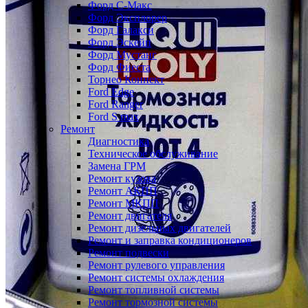
Форд С-Макс
Форд Эксплорер
Форд Галакси
Форд Эскейп
Форд Мустанг
Форд Фиеста
Торнео Коннект
Ford Edge
Ford Ranger
Ford S max
Ремонт
Диагностика
Техническое обслуживание
Замена ГРМ
Ремонт кузова
Ремонт АКПП
Ремонт МКПП
Ремонт двигателя
Ремонт дизельных двигателей
Ремонт и заправка кондиционеров
Ремонт подвески
Ремонт рулевого управления
Ремонт системы охлаждения
Ремонт топливной системы
Ремонт тормозной системы