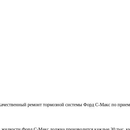
 качественный ремонт тормозной системы Форд С-Макс по прие
й жидкости Форд С-Макс должна производится каждые 30 тыс. км