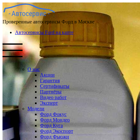
Проверенные автосервисы Форд в Москве
Автосервисы Ford на карте
О нас
Акции
Гарантия
Сертификаты
Партнёры
Видео работ
Эксперт
Модели
Форд Фокус
Форд Мондео
Форд Куга
Форд Экоспорт
Форд Фьюжн