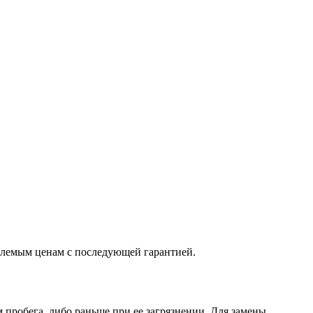
млемым ценам с последующей гарантией.
 пробега, либо раньше при ее загрязнении. Для замены