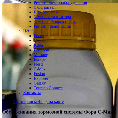
Ремонт электрооборудования
Сход-развал
Шиномонтаж
Замена катализатора
Замена лобового стекла
Ремонт трансмиссии
Цены
Focus
Mondeo
Kuga
EcoSport
Mustang
Escape
Fiesta
C-Max
Fusion
Explorer
Galaxy
Tourneo Connect
Контакты
Автосервисы Форд на карте
Обслуживания тормозной системы
Форд С-Макс