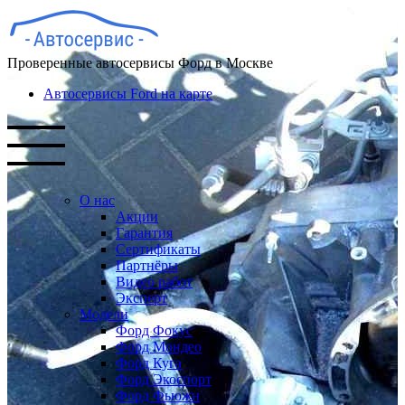
Проверенные автосервисы Форд в Москве
Автосервисы Ford на карте
О нас
Акции
Гарантия
Сертификаты
Партнёры
Видео работ
Эксперт
Модели
Форд Фокус
Форд Мондео
Форд Куга
Форд Экоспорт
Форд Фьюжн