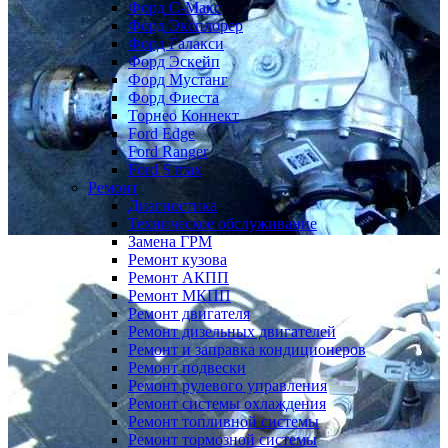
Форд С-Макс
Форд Эксплорер
Форд Галакси
Форд Эскейп
Форд Мустанг
Форд Фиеста
Торнео Коннект
Ford Edge
Ford Ranger
Ford S max
Ремонт
Диагностика
Техническое обслуживание
Замена ГРМ
Ремонт кузова
Ремонт АКПП
Ремонт МКПП
Ремонт двигателя
Ремонт дизельных двигателей
Ремонт и заправка кондиционеров
Ремонт подвески
Ремонт рулевого управления
Ремонт системы охлаждения
Ремонт топливной системы
Ремонт тормозной системы