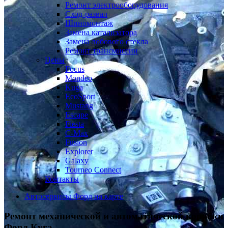
Ремонт электрооборудования
Сход-развал
Шиномонтаж
Замена катализатора
Замена лобового стекла
Ремонт трансмиссии
Цены
Focus
Mondeo
Kuga
EcoSport
Mustang
Escape
Fiesta
C-Max
Fusion
Explorer
Galaxy
Tourneo Connect
Контакты
Автосервисы Форд на карте
Ремонт механической и автоматической коробки
Форд Куга