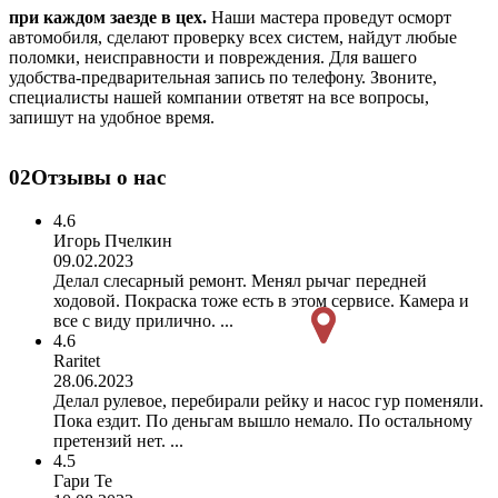
при каждом заезде в цех.
Наши мастера проведут осморт
автомобиля, сделают проверку всех систем, найдут любые
поломки, неисправности и повреждения. Для вашего
удобства-предварительная запись по телефону. Звоните,
специалисты нашей компании ответят на все вопросы,
запишут на удобное время.
02
Отзывы о нас
4.6
Игорь Пчелкин
09.02.2023
Делал слесарный ремонт. Менял рычаг передней
ходовой. Покраска тоже есть в этом сервисе. Камера и
все с виду прилично. ...
4.6
Raritet
28.06.2023
Делал рулевое, перебирали рейку и насос гур поменяли.
Пока ездит. По деньгам вышло немало. По остальному
претензий нет. ...
4.5
Гари Те