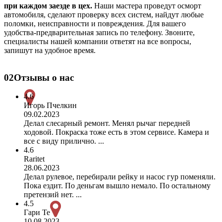
при каждом заезде в цех.
Наши мастера проведут осморт
автомобиля, сделают проверку всех систем, найдут любые
поломки, неисправности и повреждения. Для вашего
удобства-предварительная запись по телефону. Звоните,
специалисты нашей компании ответят на все вопросы,
запишут на удобное время.
02
Отзывы о нас
4.6
Игорь Пчелкин
09.02.2023
Делал слесарный ремонт. Менял рычаг передней
ходовой. Покраска тоже есть в этом сервисе. Камера и
все с виду прилично. ...
4.6
Raritet
28.06.2023
Делал рулевое, перебирали рейку и насос гур поменяли.
Пока ездит. По деньгам вышло немало. По остальному
претензий нет. ...
4.5
Гари Те
10.08.2023