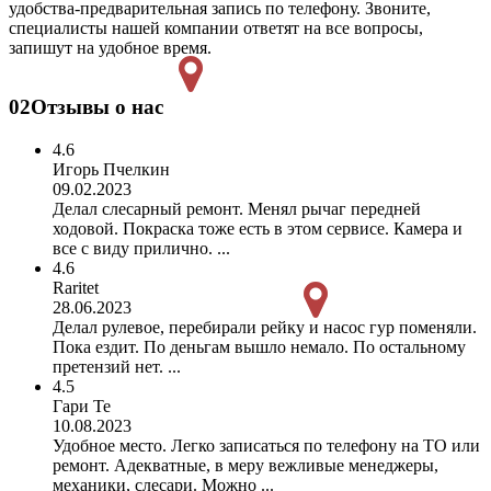
удобства-предварительная запись по телефону. Звоните,
специалисты нашей компании ответят на все вопросы,
запишут на удобное время.
02
Отзывы о нас
4.6
Игорь Пчелкин
09.02.2023
Делал слесарный ремонт. Менял рычаг передней
ходовой. Покраска тоже есть в этом сервисе. Камера и
все с виду прилично. ...
4.6
Raritet
28.06.2023
Делал рулевое, перебирали рейку и насос гур поменяли.
Пока ездит. По деньгам вышло немало. По остальному
претензий нет. ...
4.5
Гари Те
10.08.2023
Удобное место. Легко записаться по телефону на ТО или
ремонт. Адекватные, в меру вежливые менеджеры,
механики, слесари. Можно ...