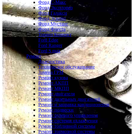
Форд С-Макс
Форд Эксплорер
Форд Галакси
Форд Эскейп
Форд Мустанг
Форд Фиеста
Торнео Коннект
Ford Edge
Ford Ranger
Ford S max
Ремонт
Диагностика
Техническое обслуживание
Замена ГРМ
Ремонт кузова
Ремонт АКПП
Ремонт МКПП
Ремонт двигателя
Ремонт дизельных двигателей
Ремонт и заправка кондиционеров
Ремонт подвески
Ремонт рулевого управления
Ремонт системы охлаждения
Ремонт топливной системы
Ремонт тормозной системы