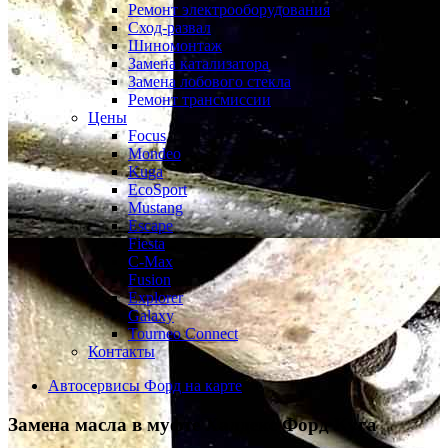
Ремонт электрооборудования
Сход-развал
Шиномонтаж
Замена катализатора
Замена лобового стекла
Ремонт трансмиссии
Цены
Focus
Mondeo
Kuga
EcoSport
Mustang
Escape
Fiesta
C-Max
Fusion
Explorer
Galaxy
Tourneo Connect
Контакты
Автосервисы Форд на карте
Замена масла в муфте Халдекс
Форд Куга