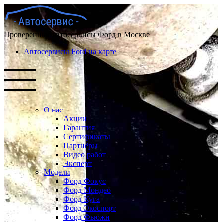
Проверенные автосервисы Форд в Москве
Автосервисы Ford на карте
О нас
Акции
Гарантия
Сертификаты
Партнёры
Видео работ
Эксперт
Модели
Форд Фокус
Форд Мондео
Форд Куга
Форд Экоспорт
Форд Фьюжн