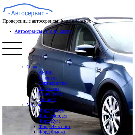
Проверенные автосервисы Форд в Москве
Автосервисы Ford на карте
О нас
Акции
Гарантия
Сертификаты
Партнёры
Видео работ
Эксперт
Модели
Форд Фокус
Форд Мондео
Форд Куга
Форд Экоспорт
Форд Фьюжн