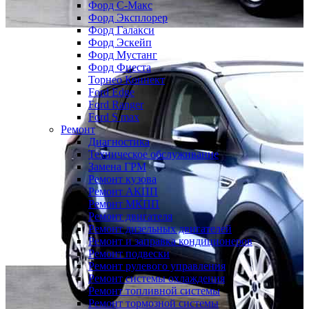
Форд С-Макс
Форд Эксплорер
Форд Галакси
Форд Эскейп
Форд Мустанг
Форд Фиеста
Торнео Коннект
Ford Edge
Ford Ranger
Ford S max
Ремонт
Диагностика
Техническое обслуживание
Замена ГРМ
Ремонт кузова
Ремонт АКПП
Ремонт МКПП
Ремонт двигателя
Ремонт дизельных двигателей
Ремонт и заправка кондиционеров
Ремонт подвески
Ремонт рулевого управления
Ремонт системы охлаждения
Ремонт топливной системы
Ремонт тормозной системы