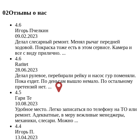
02
Отзывы о нас
4.6
Игорь Пчелкин
09.02.2023
Делал слесарный ремонт. Менял рычаг передней
ходовой. Покраска тоже есть в этом сервисе. Камера и
все с виду прилично. ...
4.6
Raritet
28.06.2023
Делал рулевое, перебирали рейку и насос гур поменяли.
Пока ездит. По деньгам вышло немало. По остальному
претензий нет. ...
4.5
Гари Те
10.08.2023
Удобное место. Легко записаться по телефону на ТО или
ремонт. Адекватные, в меру вежливые менеджеры,
механики, слесари. Можно ...
4.4
Игорь П.
13.04.2023