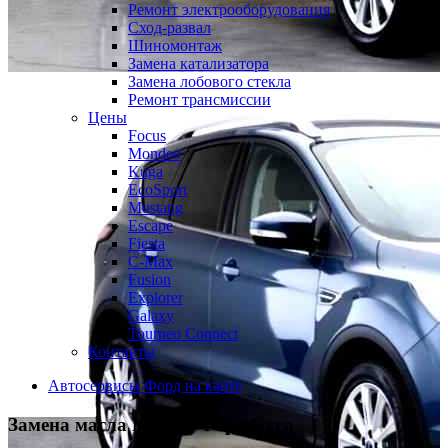
Ремонт электрооборудования
Сход-развал
Шиномонтаж
Замена катализатора
Замена лобового стекла
Ремонт трансмиссии
Цены
Focus
Mondeo
Kuga
EcoSport
Mustang
Escape
Fiesta
C-Max
Fusion
Explorer
Galaxy
Tourneo Connect
Контакты
Автосервисы Форд на карте
Замена масла МКПП
Форд Куга