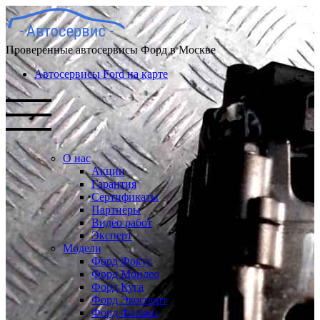
Проверенные автосервисы Форд в Москве
Автосервисы Ford на карте
О нас
Акции
Гарантия
Сертификаты
Партнёры
Видео работ
Эксперт
Модели
Форд Фокус
Форд Мондео
Форд Куга
Форд Экоспорт
Форд Фьюжн