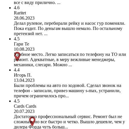
все с виду прилично. ...
4.6
Raritet
28.06.2023
Делал рулевое, перебирали рейку и насос гур поменяли.
Пока ездит. По деньгам вышло немало. По остальному
претензий нет. ...
4.5
Гари Те
10.08.2023
Удобное место. Легко записаться по телефону на ТО или
ремонт. Адекватные, в меру вежливые менеджеры,
механики, слесари. Можно ...
4.4
Игорь П.
13.04.2023
Были проблемы на авто по ходовой. Сделал звонок на
телефон - записали, привез машину s-max, устранили,
причем ограничилось про...
4.5
Cards Cards
20.07.2023
Достаточно профессиональный сервис. Ремонт был не
сложным, но все быстро и четко. Вышло дешевле, чем у
дилера Форда чуть больш...