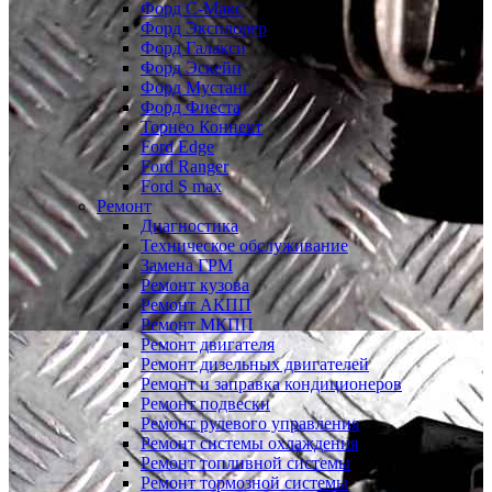
Форд С-Макс
Форд Эксплорер
Форд Галакси
Форд Эскейп
Форд Мустанг
Форд Фиеста
Торнео Коннект
Ford Edge
Ford Ranger
Ford S max
Ремонт
Диагностика
Техническое обслуживание
Замена ГРМ
Ремонт кузова
Ремонт АКПП
Ремонт МКПП
Ремонт двигателя
Ремонт дизельных двигателей
Ремонт и заправка кондиционеров
Ремонт подвески
Ремонт рулевого управления
Ремонт системы охлаждения
Ремонт топливной системы
Ремонт тормозной системы