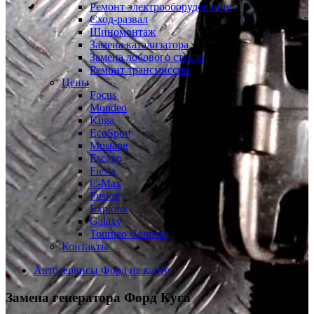
Ремонт электрооборудования
Сход-развал
Шиномонтаж
Замена катализатора
Замена лобового стекла
Ремонт трансмиссии
Цены
Focus
Mondeo
Kuga
EcoSport
Mustang
Escape
Fiesta
C-Max
Fusion
Explorer
Galaxy
Tourneo Connect
Контакты
Автосервисы Форд на карте
Замена генератора
Форд Куга