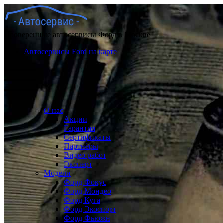
Проверенные автосервисы Форд в Москве
Автосервисы Ford на карте
О нас
Акции
Гарантия
Сертификаты
Партнёры
Видео работ
Эксперт
Модели
Форд Фокус
Форд Мондео
Форд Куга
Форд Экоспорт
Форд Фьюжн