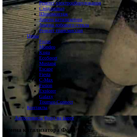
Ремонт электрооборудования
Сход-развал
Шиномонтаж
Замена катализатора
Замена лобового стекла
Ремонт трансмиссии
Цены
Focus
Mondeo
Kuga
EcoSport
Mustang
Escape
Fiesta
C-Max
Fusion
Explorer
Galaxy
Tourneo Connect
Контакты
Автосервисы Форд на карте
Замена катализатора
Форд Куга