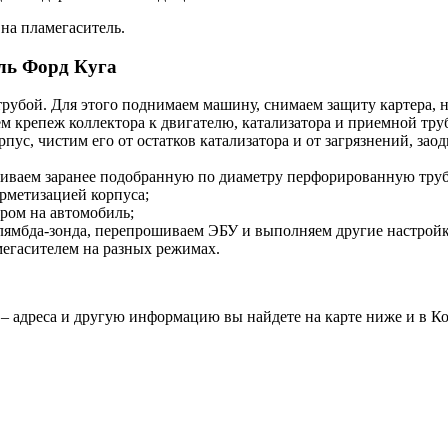
на пламегаситель.
ль Форд Куга
трубой. Для этого поднимаем машину, снимаем защиту картера, 
 крепеж коллектора к двигателю, катализатора и приемной труб
ус, чистим его от остатков катализатора и от загрязнений, зао
риваем заранее подобранную по диаметру перфорированную трубу
ерметизацией корпуса;
ром на автомобиль;
лямбда-зонда, перепрошиваем ЭБУ и выполняем другие настройк
мегасителем на разных режимах.
– адреса и другую информацию вы найдете на карте ниже и в Ко