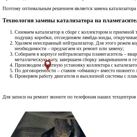
Поэтому оптимальным решением является замена катализатора 
Технология замены катализатора на пламегасите
Снимаем катализатор в сборе с коллектором и приемной 
подушку коробки, отсоединяем лямбда-зонды, откручиваем
Удаляем неисправный нейтрализатор. Для этого режем корп
необходимости – предлагаем их ремонт или замену;
Собираем в корпусе нейтрализатора пламегаситель – вва
металлическую вату, завершаем сборку завариванием и г
Производим обратную установку коллектора с катализато
По договоренности – ставим «обманку» вместо нижнего 
Проверяем работу двигателя и выхлопной системы с пла
Для записи на ремонт звоните по телефонам наших техцентров 