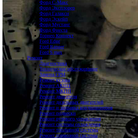
Форд С-Макс
Форд Эксплорер
Форд Галакси
Форд Эскейп
Форд Мустанг
Форд Фиеста
Торнео Коннект
Ford Edge
Ford Ranger
Ford S max
Ремонт
Диагностика
Техническое обслуживание
Замена ГРМ
Ремонт кузова
Ремонт АКПП
Ремонт МКПП
Ремонт двигателя
Ремонт дизельных двигателей
Ремонт и заправка кондиционеров
Ремонт подвески
Ремонт рулевого управления
Ремонт системы охлаждения
Ремонт топливной системы
Ремонт тормозной системы