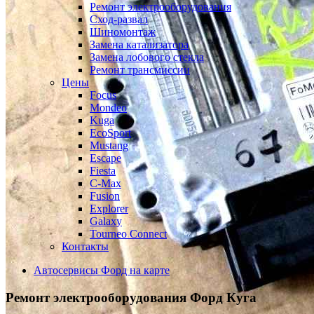
Ремонт электрооборудования
Сход-развал
Шиномонтаж
Замена катализатора
Замена лобового стекла
Ремонт трансмиссии
Цены
Focus
Mondeo
Kuga
EcoSport
Mustang
Escape
Fiesta
C-Max
Fusion
Explorer
Galaxy
Tourneo Connect
Контакты
Автосервисы Форд на карте
Ремонт электрооборудования
Форд Куга