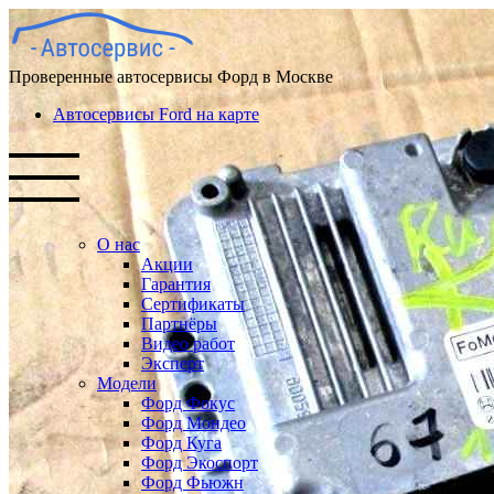
Проверенные автосервисы Форд в Москве
Автосервисы Ford на карте
О нас
Акции
Гарантия
Сертификаты
Партнёры
Видео работ
Эксперт
Модели
Форд Фокус
Форд Мондео
Форд Куга
Форд Экоспорт
Форд Фьюжн