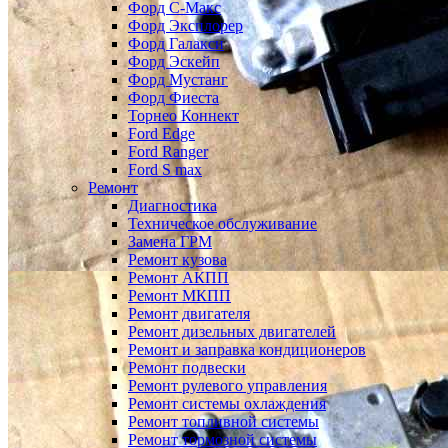
Форд С-Макс
Форд Эксплорер
Форд Галакси
Форд Эскейп
Форд Мустанг
Форд Фиеста
Торнео Коннект
Ford Edge
Ford Ranger
Ford S max
Ремонт
Диагностика
Техническое обслуживание
Замена ГРМ
Ремонт кузова
Ремонт АКПП
Ремонт МКПП
Ремонт двигателя
Ремонт дизельных двигателей
Ремонт и заправка кондиционеров
Ремонт подвески
Ремонт рулевого управления
Ремонт системы охлаждения
Ремонт топливной системы
Ремонт тормозной системы