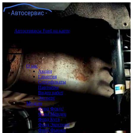
Проверенные автосервисы Форд в Москве
Автосервисы Ford на карте
О нас
Акции
Гарантия
Сертификаты
Партнёры
Видео работ
Эксперт
Модели
Форд Фокус
Форд Мондео
Форд Куга
Форд Экоспорт
Форд Фьюжн