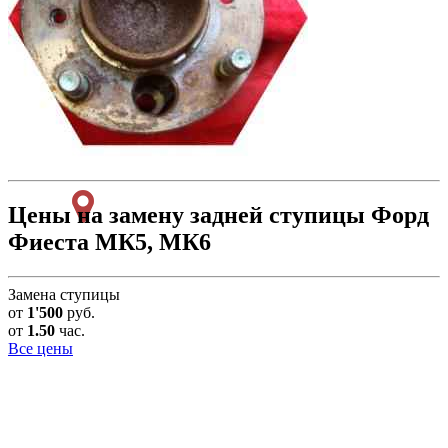
Цены на замену задней ступицы Форд
Фиеста МК5, МК6
Замена ступицы
от
1'500
руб.
от
1.50
час.
Все цены