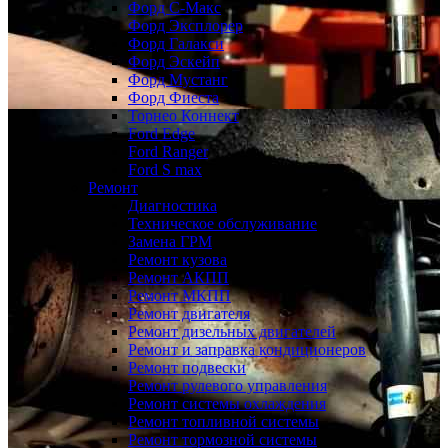
Форд С-Макс
Форд Эксплорер
Форд Галакси
Форд Эскейп
Форд Мустанг
Форд Фиеста
Торнео Коннект
Ford Edge
Ford Ranger
Ford S max
Ремонт
Диагностика
Техническое обслуживание
Замена ГРМ
Ремонт кузова
Ремонт АКПП
Ремонт МКПП
Ремонт двигателя
Ремонт дизельных двигателей
Ремонт и заправка кондиционеров
Ремонт подвески
Ремонт рулевого управления
Ремонт системы охлаждения
Ремонт топливной системы
Ремонт тормозной системы