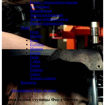
Ремонт электрооборудования
Сход-развал
Шиномонтаж
Замена катализатора
Замена лобового стекла
Ремонт трансмиссии
Цены
Focus
Mondeo
Kuga
EcoSport
Mustang
Escape
Fiesta
C-Max
Fusion
Explorer
Galaxy
Tourneo Connect
Контакты
Автосервисы Форд на карте
Замена задней ступицы
Форд Фиеста