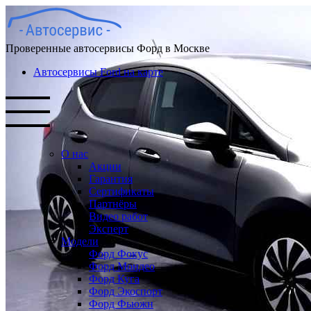
Проверенные автосервисы Форд в Москве
Автосервисы Ford на карте
О нас
Акции
Гарантия
Сертификаты
Партнёры
Видео работ
Эксперт
Модели
Форд Фокус
Форд Мондео
Форд Куга
Форд Экоспорт
Форд Фьюжн