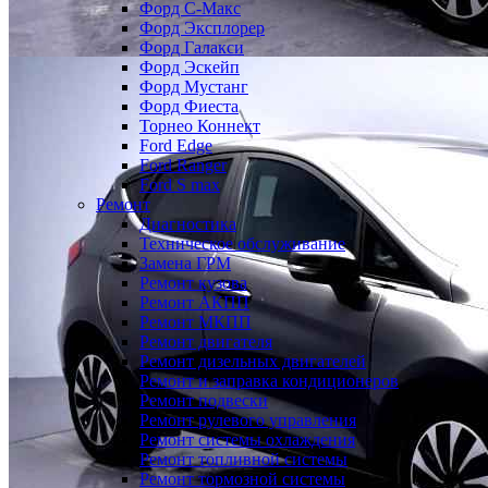
Форд С-Макс
Форд Эксплорер
Форд Галакси
Форд Эскейп
Форд Мустанг
Форд Фиеста
Торнео Коннект
Ford Edge
Ford Ranger
Ford S max
Ремонт
Диагностика
Техническое обслуживание
Замена ГРМ
Ремонт кузова
Ремонт АКПП
Ремонт МКПП
Ремонт двигателя
Ремонт дизельных двигателей
Ремонт и заправка кондиционеров
Ремонт подвески
Ремонт рулевого управления
Ремонт системы охлаждения
Ремонт топливной системы
Ремонт тормозной системы