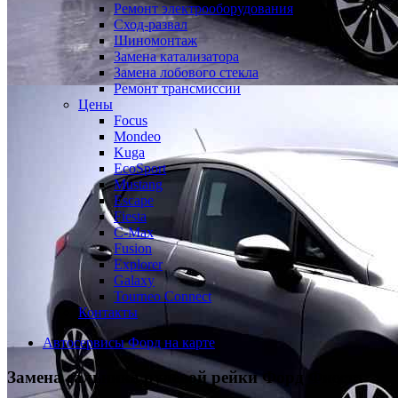
Ремонт электрооборудования
Сход-развал
Шиномонтаж
Замена катализатора
Замена лобового стекла
Ремонт трансмиссии
Цены
Focus
Mondeo
Kuga
EcoSport
Mustang
Escape
Fiesta
C-Max
Fusion
Explorer
Galaxy
Tourneo Connect
Контакты
Автосервисы Форд на карте
Замена сальника рулевой рейки
Форд Фиеста