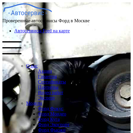
Проверенные автосервисы Форд в Москве
Автосервисы Ford на карте
О нас
Акции
Гарантия
Сертификаты
Партнёры
Видео работ
Эксперт
Модели
Форд Фокус
Форд Мондео
Форд Куга
Форд Экоспорт
Форд Фьюжн