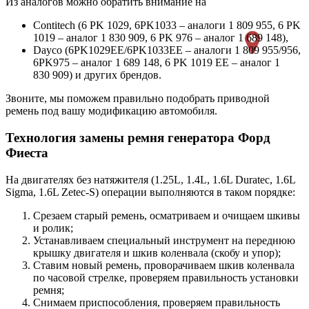
Из аналогов можно обратить внимание на
Contitech (6 PK 1029, 6PK1033 – аналоги 1 809 955, 6 PK
1019 – аналог 1 830 909, 6 PK 976 – аналог 1 689 148),
Dayco (6PK1029EE/6PK1033EE – аналоги 1 809 955/956,
6PK975 – аналог 1 689 148, 6 PK 1019 EE – аналог 1
830 909) и других брендов.
Звоните, мы поможем правильно подобрать приводной
ремень под вашу модификацию автомобиля.
Технология замены ремня генератора Форд
Фиеста
На двигателях без натяжителя (1.25L, 1.4L, 1.6L Duratec, 1.6L
Sigma, 1.6L Zetec-S) операции выполняются в таком порядке:
Срезаем старый ремень, осматриваем и очищаем шкивы
и ролик;
Устанавливаем специальный инструмент на переднюю
крышку двигателя и шкив коленвала (скобу и упор);
Ставим новый ремень, проворачиваем шкив коленвала
по часовой стрелке, проверяем правильность установки
ремня;
Снимаем приспособления, проверяем правильность