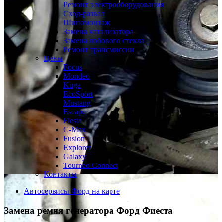
Ремонт электрооборудования
Сход-развал
Шиномонтаж
Замена катализатора
Замена лобового стекла
Ремонт трансмиссии
Цены
Focus
Mondeo
Kuga
EcoSport
Mustang
Escape
Fiesta
C-Max
Fusion
Explorer
Galaxy
Tourneo Connect
Контакты
Автосервисы Форд на карте
Замена ремня генератора
Форд Фиеста