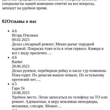
специалисты нашей компании ответят на все вопросы,
запишут на удобное время.
02
Отзывы о нас
4.6
Игорь Пчелкин
09.02.2023
Делал слесарный ремонт. Менял рычаг передней
ходовой. Покраска тоже есть в этом сервисе. Камера и
все с виду прилично. ...
4.6
Raritet
28.06.2023
Делал рулевое, перебирали рейку и насос гур поменяли.
Пока ездит. По деньгам вышло немало. По остальному
претензий нет. ...
4.5
Гари Те
10.08.2023
Удобное место. Легко записаться по телефону на ТО или
ремонт. Адекватные, в меру вежливые менеджеры,
механики, слесари. Можно ...