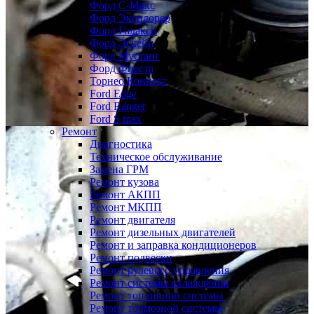
Форд С-Макс
Форд Эксплорер
Форд Галакси
Форд Эскейп
Форд Мустанг
Форд Фиеста
Торнео Коннект
Ford Edge
Ford Ranger
Ford S max
Ремонт
Диагностика
Техническое обслуживание
Замена ГРМ
Ремонт кузова
Ремонт АКПП
Ремонт МКПП
Ремонт двигателя
Ремонт дизельных двигателей
Ремонт и заправка кондиционеров
Ремонт подвески
Ремонт рулевого управления
Ремонт системы охлаждения
Ремонт топливной системы
Ремонт тормозной системы