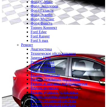
Форд С-Макс
Форд Эксплорер
Форд Галакси
Форд Эскейп
Форд Мустанг
Форд Фиеста
Торнео Коннект
Ford Edge
Ford Ranger
Ford S max
Ремонт
Диагностика
Техническое обслуживание
Замена ГРМ
Ремонт кузова
Ремонт АКПП
Ремонт МКПП
Ремонт двигателя
Ремонт дизельных двигателей
Ремонт и заправка кондиционеров
Ремонт подвески
Ремонт рулевого управления
Ремонт системы охлаждения
Ремонт топливной системы
Ремонт тормозной системы