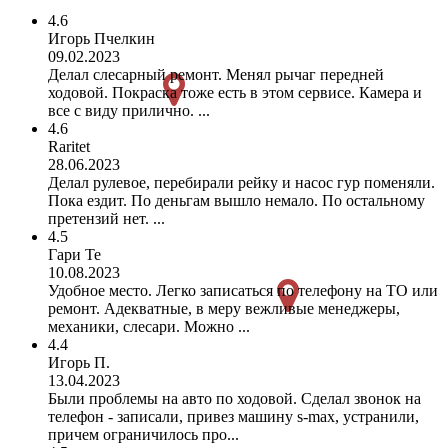
4.6
Игорь Пчелкин
09.02.2023
Делал слесарный ремонт. Менял рычаг передней
ходовой. Покраска тоже есть в этом сервисе. Камера и
все с виду прилично. ...
4.6
Raritet
28.06.2023
Делал рулевое, перебирали рейку и насос гур поменяли.
Пока ездит. По деньгам вышло немало. По остальному
претензий нет. ...
4.5
Гари Те
10.08.2023
Удобное место. Легко записаться по телефону на ТО или
ремонт. Адекватные, в меру вежливые менеджеры,
механики, слесари. Можно ...
4.4
Игорь П.
13.04.2023
Были проблемы на авто по ходовой. Сделал звонок на
телефон - записали, привез машину s-max, устранили,
причем ограничилось про...