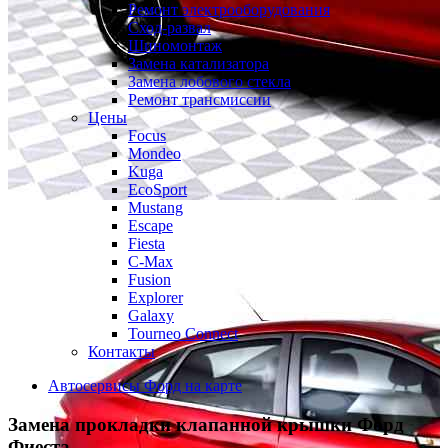
Ремонт электрооборудования
Сход-развал
Шиномонтаж
Замена катализатора
Замена лобового стекла
Ремонт трансмиссии
Цены
Focus
Mondeo
Kuga
EcoSport
Mustang
Escape
Fiesta
C-Max
Fusion
Explorer
Galaxy
Tourneo Connect
Контакты
Автосервисы Форд на карте
Замена прокладки клапанной крышки
Форд
Фиеста