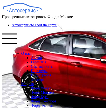
Проверенные автосервисы Форд в Москве
Автосервисы Ford на карте
О нас
Акции
Гарантия
Сертификаты
Партнёры
Видео работ
Эксперт
Модели
Форд Фокус
Форд Мондео
Форд Куга
Форд Экоспорт
Форд Фьюжн