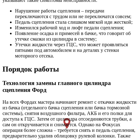
указывают такие симптомы неисправности:
Нарушение работы сцепления – передачи
переключаются с трудом или не переключатся совсем;
Педаль сцепления стала слишком мягкой иди жесткой;
Изменился рабочий ход и люфт педали сцепления;
Появление осадка и примесей в бачке, что говорит об
утечке смазки из цилиндра в систему;
Утечки жидкости через ГЦС, что может проявляться
пятнами под автомобилем и на деталях у стенки
моторного отсека.
Порядок работы
Технология замены главного цилиндра
сцепления Форд
На всех Фордах мастера начинают ремонт с откачки жидкости
из бачка (отдельного бачка сцепления или бачка тормозной
системы), снятия воздушного фильтра, АКБ и его полки для
доступа к ГЦС. Затем от цилиндра отсоединяются трубки, а
сам он откручивается и снимается. Однако на Фокусах
операция более сложна – требуется снять и педаль сцепления,
предварительно удалив облицовку рулевой колонки. Также