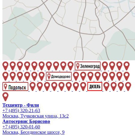
Техцентр - Фили
+7 (495) 320-21-63
Москва, Тучковская улица, 13с2
Автосервис Борисово
+7 (495) 320-01-60
Москва, Бесединское шоссе, 9