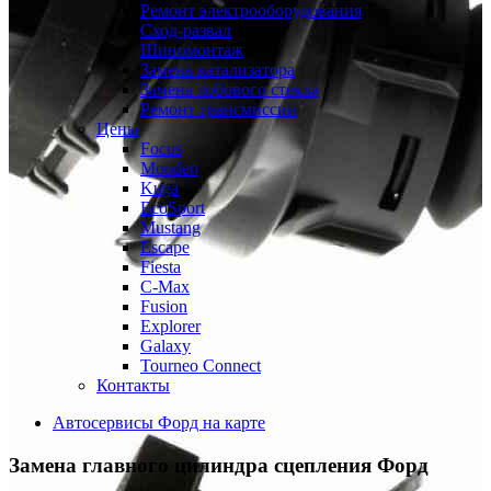
Ремонт электрооборудования
Сход-развал
Шиномонтаж
Замена катализатора
Замена лобового стекла
Ремонт трансмиссии
Цены
Focus
Mondeo
Kuga
EcoSport
Mustang
Escape
Fiesta
C-Max
Fusion
Explorer
Galaxy
Tourneo Connect
Контакты
Автосервисы Форд на карте
Замена главного цилиндра сцепления
Форд