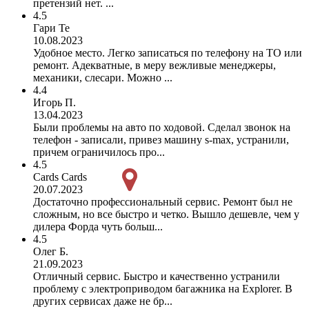
претензий нет. ...
4.5
Гари Те
10.08.2023
Удобное место. Легко записаться по телефону на ТО или
ремонт. Адекватные, в меру вежливые менеджеры,
механики, слесари. Можно ...
4.4
Игорь П.
13.04.2023
Были проблемы на авто по ходовой. Сделал звонок на
телефон - записали, привез машину s-max, устранили,
причем ограничилось про...
4.5
Cards Cards
20.07.2023
Достаточно профессиональный сервис. Ремонт был не
сложным, но все быстро и четко. Вышло дешевле, чем у
дилера Форда чуть больш...
4.5
Олег Б.
21.09.2023
Отличный сервис. Быстро и качественно устранили
проблему с электроприводом багажника на Explorer. В
других сервисах даже не бр...