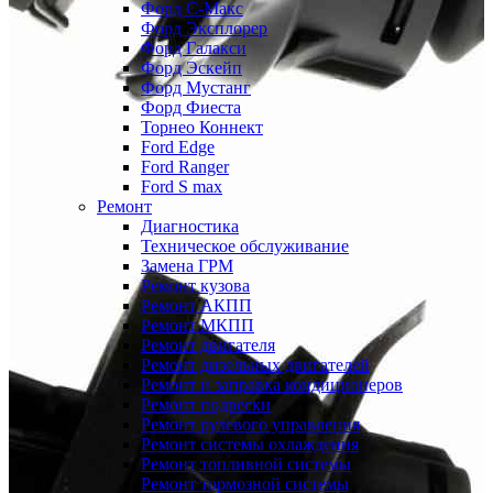
Форд С-Макс
Форд Эксплорер
Форд Галакси
Форд Эскейп
Форд Мустанг
Форд Фиеста
Торнео Коннект
Ford Edge
Ford Ranger
Ford S max
Ремонт
Диагностика
Техническое обслуживание
Замена ГРМ
Ремонт кузова
Ремонт АКПП
Ремонт МКПП
Ремонт двигателя
Ремонт дизельных двигателей
Ремонт и заправка кондиционеров
Ремонт подвески
Ремонт рулевого управления
Ремонт системы охлаждения
Ремонт топливной системы
Ремонт тормозной системы