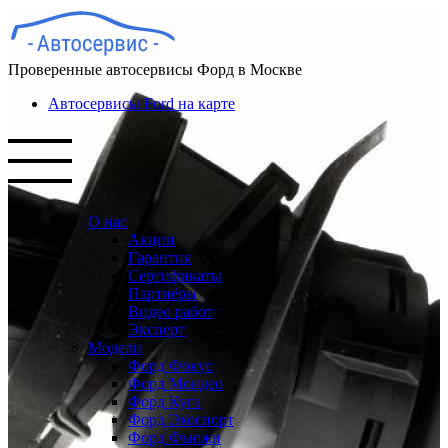
Проверенные автосервисы Форд в Москве
Автосервисы Ford на карте
О нас
Акции
Гарантия
Сертификаты
Партнёры
Видео работ
Эксперт
Модели
Форд Фокус
Форд Мондео
Форд Куга
Форд Экоспорт
Форд Фьюжн