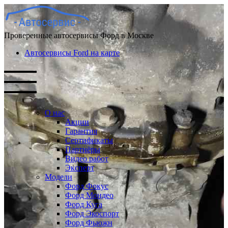
Проверенные автосервисы Форд в Москве
Автосервисы Ford на карте
О нас
Акции
Гарантия
Сертификаты
Партнёры
Видео работ
Эксперт
Модели
Форд Фокус
Форд Мондео
Форд Куга
Форд Экоспорт
Форд Фьюжн