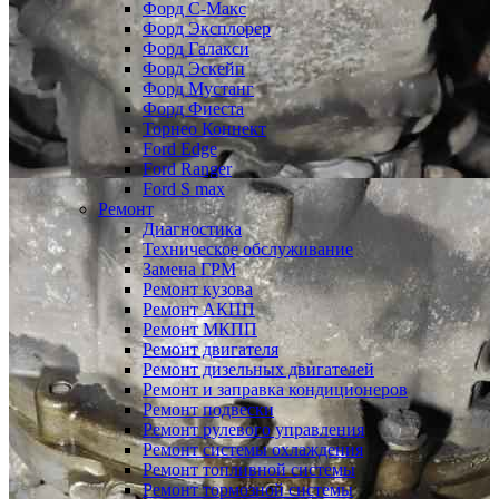
Форд С-Макс
Форд Эксплорер
Форд Галакси
Форд Эскейп
Форд Мустанг
Форд Фиеста
Торнео Коннект
Ford Edge
Ford Ranger
Ford S max
Ремонт
Диагностика
Техническое обслуживание
Замена ГРМ
Ремонт кузова
Ремонт АКПП
Ремонт МКПП
Ремонт двигателя
Ремонт дизельных двигателей
Ремонт и заправка кондиционеров
Ремонт подвески
Ремонт рулевого управления
Ремонт системы охлаждения
Ремонт топливной системы
Ремонт тормозной системы