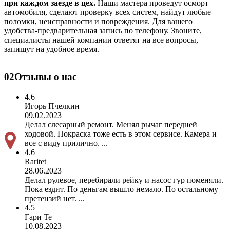
при каждом заезде в цех.
Наши мастера проведут осморт
автомобиля, сделают проверку всех систем, найдут любые
поломки, неисправности и повреждения. Для вашего
удобства-предварительная запись по телефону. Звоните,
специалисты нашей компании ответят на все вопросы,
запишут на удобное время.
02
Отзывы о нас
4.6
Игорь Пчелкин
09.02.2023
Делал слесарный ремонт. Менял рычаг передней
ходовой. Покраска тоже есть в этом сервисе. Камера и
все с виду прилично. ...
4.6
Raritet
28.06.2023
Делал рулевое, перебирали рейку и насос гур поменяли.
Пока ездит. По деньгам вышло немало. По остальному
претензий нет. ...
4.5
Гари Те
10.08.2023