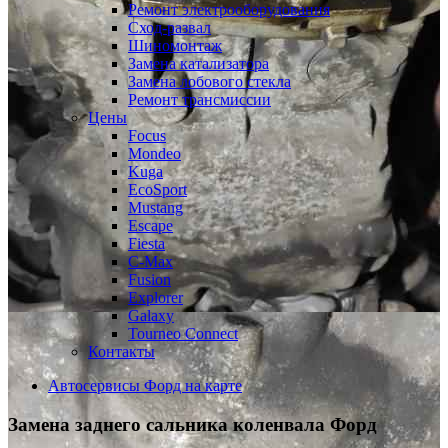
Ремонт электрооборудования
Сход-развал
Шиномонтаж
Замена катализатора
Замена лобового стекла
Ремонт трансмиссии
Цены
Focus
Mondeo
Kuga
EcoSport
Mustang
Escape
Fiesta
C-Max
Fusion
Explorer
Galaxy
Tourneo Connect
Контакты
Автосервисы Форд на карте
Замена заднего сальника коленвала
Форд