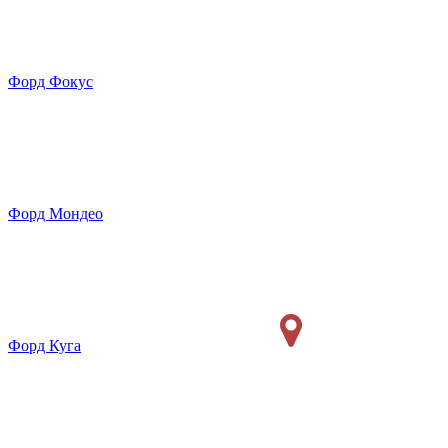
Форд Фокус
Форд Мондео
Форд Куга