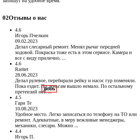
запишут на удобное время.
02
Отзывы о нас
4.6
Игорь Пчелкин
09.02.2023
Делал слесарный ремонт. Менял рычаг передней
ходовой. Покраска тоже есть в этом сервисе. Камера и
все с виду прилично. ...
4.6
Raritet
28.06.2023
Делал рулевое, перебирали рейку и насос гур поменяли.
Пока ездит. По деньгам вышло немало. По остальному
претензий нет. ...
4.5
Гари Те
10.08.2023
Удобное место. Легко записаться по телефону на ТО или
ремонт. Адекватные, в меру вежливые менеджеры,
механики, слесари. Можно ...
4.4
Игорь П.