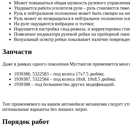
Может повышаться общая шумность рулевого управления
Ухудшается работа усилителя руля – руль становится тяж
Руль в нейтральном положении может быть смещен на нес
Руль может не возвращаться в нейтральное положение ил
На руле ощущаются вибрации и толчки;
Нарушается настройка сход-развала, и корректировка ст
Появление индикатора рулевой рейки на приборной пане
Визуальный осмотр рейки показывает наличие поврежден
Запчасти
Даже в рамках одного поколения Мустангов применяется много
1939386, 5322583 – под колеса 17х7.5 дюйма;
1939387, 5322584 – под колеса 18х8, 19х8.5 дюйма;
1939388 – под большинство других модификаций.
Тип применяемого на вашем автомобиле механизма следует уточ
оптимальные варианты без лишних затрат.
Порядок работ