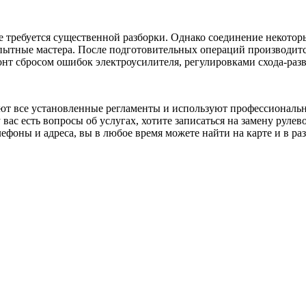
е требуется существенной разборки. Однако соединение некотор
пытные мастера. После подготовительных операций производитс
онт сбросом ошибок электроусилителя, регулировками схода-раз
т все установленные регламенты и используют профессиональн
у вас есть вопросы об услугах, хотите записаться на замену рул
фоны и адреса, вы в любое время можете найти на карте и в ра