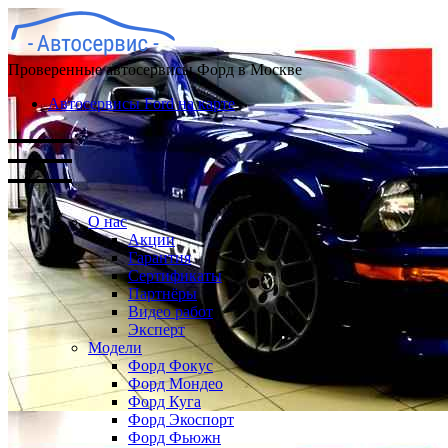
Проверенные автосервисы Форд в Москве
Автосервисы Ford на карте
О нас
Акции
Гарантия
Сертификаты
Партнёры
Видео работ
Эксперт
Модели
Форд Фокус
Форд Мондео
Форд Куга
Форд Экоспорт
Форд Фьюжн