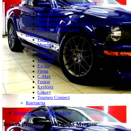
Ремонт электрооборудования
Сход-развал
Шиномонтаж
Замена катализатора
Замена лобового стекла
Ремонт трансмиссии
Цены
Focus
Mondeo
Kuga
EcoSport
Mustang
Escape
Fiesta
C-Max
Fusion
Explorer
Galaxy
Tourneo Connect
Контакты
Автосервисы Форд на карте
Замена рулевой рейки
Форд Мустанг