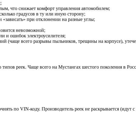
;
елым, что снижает комфорт управления автомобилем;
колько градусов в ту или иную сторону;
и «зависать» при отклонении на разные углы;
ановится невозможной;
ли и ошибок электроусилителя;
ий (чаще всего разрывы пыльников, трещины на корпусе), утеч
 типов реек. Чаще всего на Мустангах шестого поколения в Рос
нять по VIN-коду. Производитель реек не раскрывается (идут с 