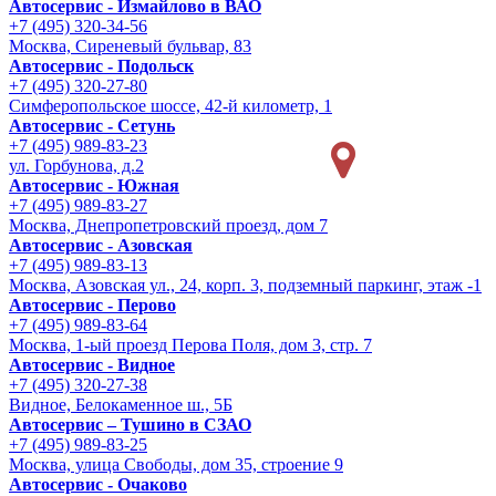
Автосервис - Измайлово в ВАО
+7 (495) 320-34-56
Москва, Сиреневый бульвар, 83
Автосервис - Подольск
+7 (495) 320-27-80
Симферопольское шоссе, 42-й километр, 1
Автосервис - Сетунь
+7 (495) 989-83-23
ул. Горбунова, д.2
Автосервис - Южная
+7 (495) 989-83-27
Москва, Днепропетровский проезд, дом 7
Автосервис - Азовская
+7 (495) 989-83-13
Москва, Азовская ул., 24, корп. 3, подземный паркинг, этаж -1
Автосервис - Перово
+7 (495) 989-83-64
Москва, 1-ый проезд Перова Поля, дом 3, стр. 7
Автосервис - Видное
+7 (495) 320-27-38
Видное, Белокаменное ш., 5Б
Автосервис – Тушино в СЗАО
+7 (495) 989-83-25
Москва, улица Свободы, дом 35, строение 9
Автосервис - Очаково