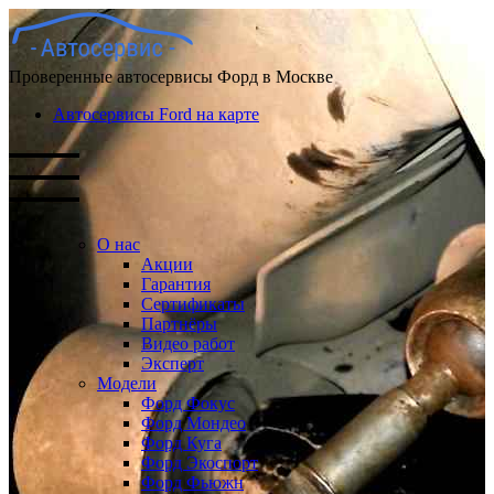
Проверенные автосервисы Форд в Москве
Автосервисы Ford на карте
О нас
Акции
Гарантия
Сертификаты
Партнёры
Видео работ
Эксперт
Модели
Форд Фокус
Форд Мондео
Форд Куга
Форд Экоспорт
Форд Фьюжн