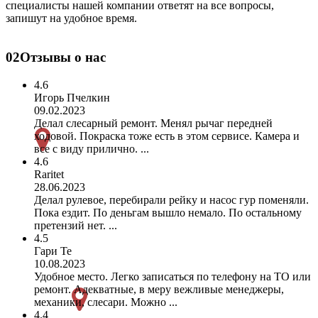
специалисты нашей компании ответят на все вопросы,
запишут на удобное время.
02
Отзывы о нас
4.6
Игорь Пчелкин
09.02.2023
Делал слесарный ремонт. Менял рычаг передней
ходовой. Покраска тоже есть в этом сервисе. Камера и
все с виду прилично. ...
4.6
Raritet
28.06.2023
Делал рулевое, перебирали рейку и насос гур поменяли.
Пока ездит. По деньгам вышло немало. По остальному
претензий нет. ...
4.5
Гари Те
10.08.2023
Удобное место. Легко записаться по телефону на ТО или
ремонт. Адекватные, в меру вежливые менеджеры,
механики, слесари. Можно ...
4.4