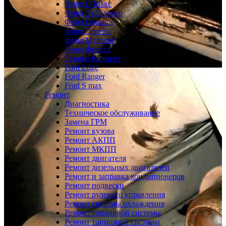
Форд С-Макс
Форд Эксплорер
Форд Галакси
Форд Эскейп
Форд Мустанг
Форд Фиеста
Торнео Коннект
Ford Edge
Ford Ranger
Ford S max
Ремонт
Диагностика
Техническое обслуживание
Замена ГРМ
Ремонт кузова
Ремонт АКПП
Ремонт МКПП
Ремонт двигателя
Ремонт дизельных двигателей
Ремонт и заправка кондиционеров
Ремонт подвески
Ремонт рулевого управления
Ремонт системы охлаждения
Ремонт топливной системы
Ремонт тормозной системы