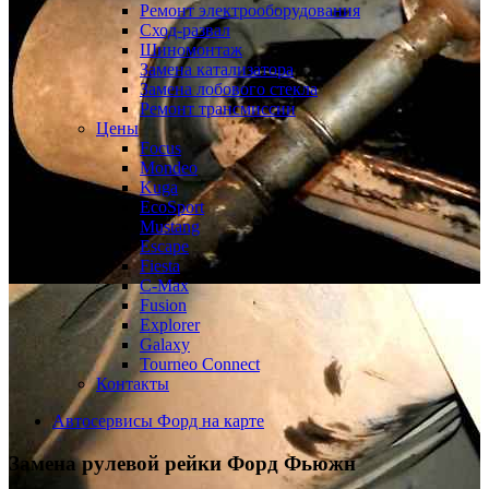
Ремонт электрооборудования
Сход-развал
Шиномонтаж
Замена катализатора
Замена лобового стекла
Ремонт трансмиссии
Цены
Focus
Mondeo
Kuga
EcoSport
Mustang
Escape
Fiesta
C-Max
Fusion
Explorer
Galaxy
Tourneo Connect
Контакты
Автосервисы Форд на карте
Замена рулевой рейки
Форд Фьюжн