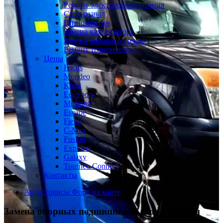
Ремонт электрооборудования
Сход-развал
Шиномонтаж
Замена катализатора
Замена лобового стекла
Ремонт трансмиссии
Цены
Focus
Mondeo
Kuga
EcoSport
Mustang
Escape
Fiesta
C-Max
Fusion
Explorer
Galaxy
Tourneo Connect
Контакты
Автосервисы Форд на карте
Замена опорных подшипников
Форд Фьюжн