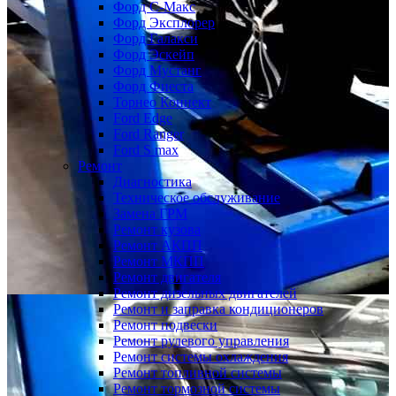
Форд С-Макс
Форд Эксплорер
Форд Галакси
Форд Эскейп
Форд Мустанг
Форд Фиеста
Торнео Коннект
Ford Edge
Ford Ranger
Ford S max
Ремонт
Диагностика
Техническое обслуживание
Замена ГРМ
Ремонт кузова
Ремонт АКПП
Ремонт МКПП
Ремонт двигателя
Ремонт дизельных двигателей
Ремонт и заправка кондиционеров
Ремонт подвески
Ремонт рулевого управления
Ремонт системы охлаждения
Ремонт топливной системы
Ремонт тормозной системы