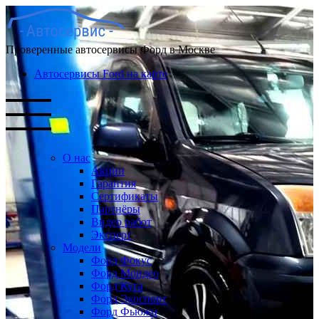
Проверенные автосервисы Форд в Москве
Автосервисы Ford на карте
О нас
Акции
Гарантия
Сертификаты
Партнёры
Видео работ
Эксперт
Модели
Форд Фокус
Форд Мондео
Форд Куга
Форд Экоспорт
Форд Фьюжн