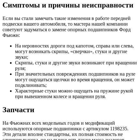
Симптомы и причины неисправности
Если вы стали замечать такие изменения в работе передней
подвески вашего автомобиля, то мастера нашей компании
советуют задуматься о замене опорных подшипников Форд
Фьюжн:
На неровностях дороги под капотом, справа или слева,
могут возникать скрипы, «сверчки», стуки и другие
звуки;
Скрипы, стуки и другие звуки возникают при вращении
руля;
При значительных повреждениях подшипников на руле
могут ощущаться щелчки во время вращения, он может
подклинивать;
Характерные стуки можно ощущать на пружине рукой
при вывешенном колесе и вращении руля.
Запчасти
На Фьюжнах всех модельных годов и модификаций
используются опорные подшипники с артикулом 1198235.
Эти детали вполне стандартны, их полная стоимость не
слишком высока, но на рынке есть также масса аналогов