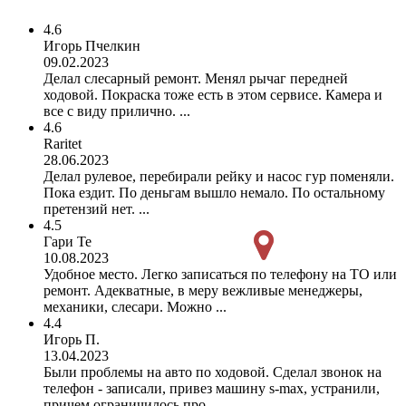
4.6
Игорь Пчелкин
09.02.2023
Делал слесарный ремонт. Менял рычаг передней
ходовой. Покраска тоже есть в этом сервисе. Камера и
все с виду прилично. ...
4.6
Raritet
28.06.2023
Делал рулевое, перебирали рейку и насос гур поменяли.
Пока ездит. По деньгам вышло немало. По остальному
претензий нет. ...
4.5
Гари Те
10.08.2023
Удобное место. Легко записаться по телефону на ТО или
ремонт. Адекватные, в меру вежливые менеджеры,
механики, слесари. Можно ...
4.4
Игорь П.
13.04.2023
Были проблемы на авто по ходовой. Сделал звонок на
телефон - записали, привез машину s-max, устранили,
причем ограничилось про...