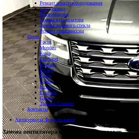
Ремонт электрооборудования
Сход-развал
Шиномонтаж
Замена катализатора
Замена лобового стекла
Ремонт трансмиссии
Цены
Focus
Mondeo
Kuga
EcoSport
Mustang
Escape
Fiesta
C-Max
Fusion
Explorer
Galaxy
Tourneo Connect
Контакты
Автосервисы Форд на карте
Замена вентилятора печки
Форд Эксплорер