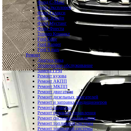
Форд С-Макс
Форд Эксплорер
Форд Галакси
Форд Эскейп
Форд Мустанг
Форд Фиеста
Торнео Коннект
Ford Edge
Ford Ranger
Ford S max
Ремонт
Диагностика
Техническое обслуживание
Замена ГРМ
Ремонт кузова
Ремонт АКПП
Ремонт МКПП
Ремонт двигателя
Ремонт дизельных двигателей
Ремонт и заправка кондиционеров
Ремонт подвески
Ремонт рулевого управления
Ремонт системы охлаждения
Ремонт топливной системы
Ремонт тормозной системы