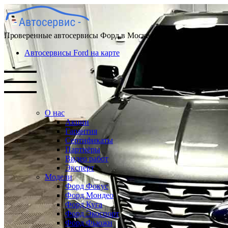
Проверенные автосервисы Форд в Москве
Автосервисы Ford на карте
О нас
Акции
Гарантия
Сертификаты
Партнёры
Видео работ
Эксперт
Модели
Форд Фокус
Форд Мондео
Форд Куга
Форд Экоспорт
Форд Фьюжн