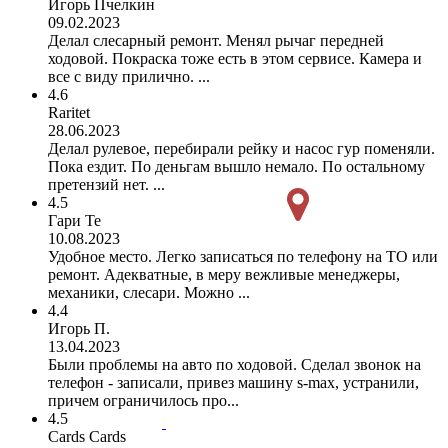
Игорь Пчелкин
09.02.2023
Делал слесарный ремонт. Менял рычаг передней
ходовой. Покраска тоже есть в этом сервисе. Камера и
все с виду прилично. ...
4.6
Raritet
28.06.2023
Делал рулевое, перебирали рейку и насос гур поменяли.
Пока ездит. По деньгам вышло немало. По остальному
претензий нет. ...
4.5
Гари Те
10.08.2023
Удобное место. Легко записаться по телефону на ТО или
ремонт. Адекватные, в меру вежливые менеджеры,
механики, слесари. Можно ...
4.4
Игорь П.
13.04.2023
Были проблемы на авто по ходовой. Сделал звонок на
телефон - записали, привез машину s-max, устранили,
причем ограничилось про...
4.5
Cards Cards