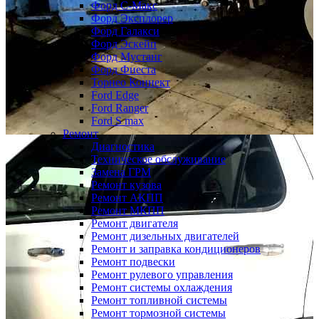
Форд С-Макс
Форд Эксплорер
Форд Галакси
Форд Эскейп
Форд Мустанг
Форд Фиеста
Торнео Коннект
Ford Edge
Ford Ranger
Ford S max
Ремонт
Диагностика
Техническое обслуживание
Замена ГРМ
Ремонт кузова
Ремонт АКПП
Ремонт МКПП
Ремонт двигателя
Ремонт дизельных двигателей
Ремонт и заправка кондиционеров
Ремонт подвески
Ремонт рулевого управления
Ремонт системы охлаждения
Ремонт топливной системы
Ремонт тормозной системы