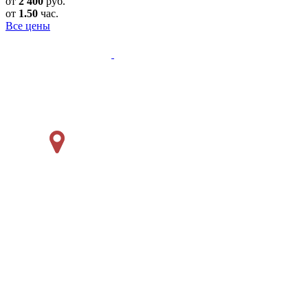
от
2'400
руб.
от
1.50
час.
Все цены