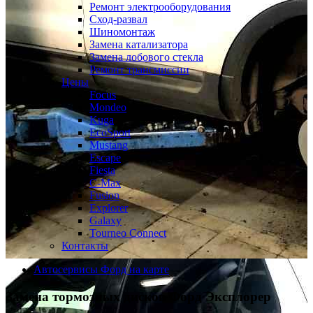
Ремонт электрооборудования
Сход-развал
Шиномонтаж
Замена катализатора
Замена лобового стекла
Ремонт трансмиссии
Цены
Focus
Mondeo
Kuga
EcoSport
Mustang
Escape
Fiesta
C-Max
Fusion
Explorer
Galaxy
Tourneo Connect
Контакты
Автосервисы Форд на карте
Замена тормозных дисков
Форд Эксплорер