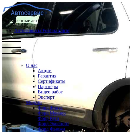
Проверенные автосервисы Форд в Москве
Автосервисы Ford на карте
О нас
Акции
Гарантия
Сертификаты
Партнёры
Видео работ
Эксперт
Модели
Форд Фокус
Форд Мондео
Форд Куга
Форд Экоспорт
Форд Фьюжн