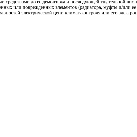
и средствами до ее демонтажа и последующей тщательной чистк
нных или поврежденных элементов (радиатора, муфты и/или ее 
правностей электрической цепи климат-контроля или его электро