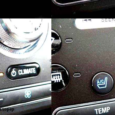
плорер