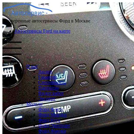
Проверенные автосервисы Форд в Москве
Автосервисы Ford на карте
О нас
Акции
Гарантия
Сертификаты
Партнёры
Видео работ
Эксперт
Модели
Форд Фокус
Форд Мондео
Форд Куга
Форд Экоспорт
Форд Фьюжн