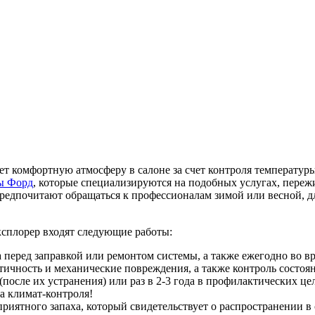
т комфортную атмосферу в салоне за счет контроля температуры
ы Форд
, которые специализируются на подобных услугах, пережи
едпочитают обращаться к профессионалам зимой или весной, дл
сплорер входят следующие работы:
 перед заправкой или ремонтом системы, а также ежегодно во в
етичность и механические повреждения, а также контроль состоя
(после их устранения) или раз в 2-3 года в профилактических ц
а климат-контроля!
риятного запаха, который свидетельствует о распространении в