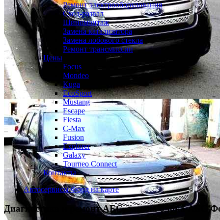
Ремонт электрооборудования
Сход-развал
Шиномонтаж
Замена катализатора
Замена лобового стекла
Ремонт трансмиссии
Цены
Focus
Mondeo
Kuga
EcoSport
Mustang
Escape
Fiesta
C-Max
Fusion
Explorer
Galaxy
Tourneo Connect
Контакты
Автосервисы Форд на карте
Диагностика и ремонт АБС, замена блока АБС
Ф