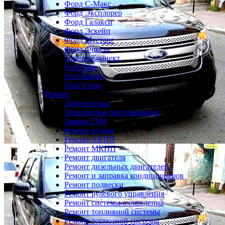
Форд С-Макс
Форд Эксплорер
Форд Галакси
Форд Эскейп
Форд Мустанг
Форд Фиеста
Торнео Коннект
Ford Edge
Ford Ranger
Ford S max
Ремонт
Диагностика
Техническое обслуживание
Замена ГРМ
Ремонт кузова
Ремонт АКПП
Ремонт МКПП
Ремонт двигателя
Ремонт дизельных двигателей
Ремонт и заправка кондиционеров
Ремонт подвески
Ремонт рулевого управления
Ремонт системы охлаждения
Ремонт топливной системы
Ремонт тормозной системы