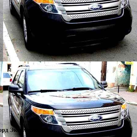
орд Эксплорер