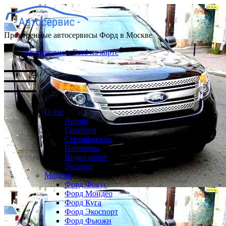
Проверенные автосервисы Форд в Москве
Автосервисы Ford на карте
О нас
Акции
Гарантия
Сертификаты
Партнёры
Видео работ
Эксперт
Модели
Форд Фокус
Форд Мондео
Форд Куга
Форд Экоспорт
Форд Фьюжн