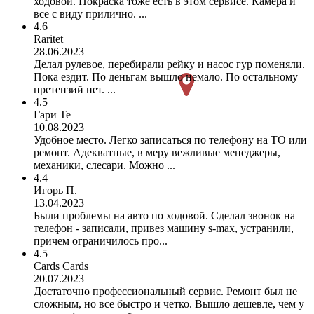
ходовой. Покраска тоже есть в этом сервисе. Камера и
все с виду прилично. ...
4.6
Raritet
28.06.2023
Делал рулевое, перебирали рейку и насос гур поменяли.
Пока ездит. По деньгам вышло немало. По остальному
претензий нет. ...
4.5
Гари Те
10.08.2023
Удобное место. Легко записаться по телефону на ТО или
ремонт. Адекватные, в меру вежливые менеджеры,
механики, слесари. Можно ...
4.4
Игорь П.
13.04.2023
Были проблемы на авто по ходовой. Сделал звонок на
телефон - записали, привез машину s-max, устранили,
причем ограничилось про...
4.5
Cards Cards
20.07.2023
Достаточно профессиональный сервис. Ремонт был не
сложным, но все быстро и четко. Вышло дешевле, чем у