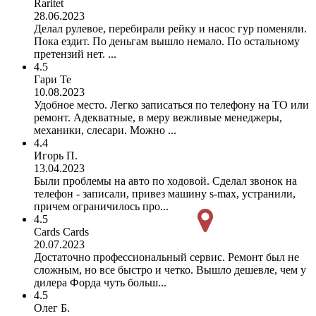
Raritet
28.06.2023
Делал рулевое, перебирали рейку и насос гур поменяли.
Пока ездит. По деньгам вышло немало. По остальному
претензий нет. ...
4.5
Гари Те
10.08.2023
Удобное место. Легко записаться по телефону на ТО или
ремонт. Адекватные, в меру вежливые менеджеры,
механики, слесари. Можно ...
4.4
Игорь П.
13.04.2023
Были проблемы на авто по ходовой. Сделал звонок на
телефон - записали, привез машину s-max, устранили,
причем ограничилось про...
4.5
Cards Cards
20.07.2023
Достаточно профессиональный сервис. Ремонт был не
сложным, но все быстро и четко. Вышло дешевле, чем у
дилера Форда чуть больш...
4.5
Олег Б.