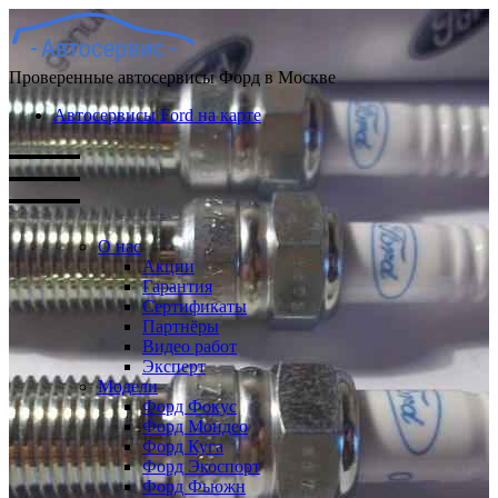
Проверенные автосервисы Форд в Москве
Автосервисы Ford на карте
О нас
Акции
Гарантия
Сертификаты
Партнёры
Видео работ
Эксперт
Модели
Форд Фокус
Форд Мондео
Форд Куга
Форд Экоспорт
Форд Фьюжн