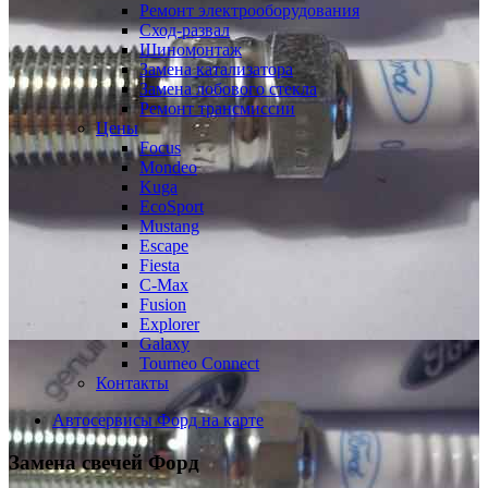
Ремонт электрооборудования
Сход-развал
Шиномонтаж
Замена катализатора
Замена лобового стекла
Ремонт трансмиссии
Цены
Focus
Mondeo
Kuga
EcoSport
Mustang
Escape
Fiesta
C-Max
Fusion
Explorer
Galaxy
Tourneo Connect
Контакты
Автосервисы Форд на карте
Замена свечей
Форд