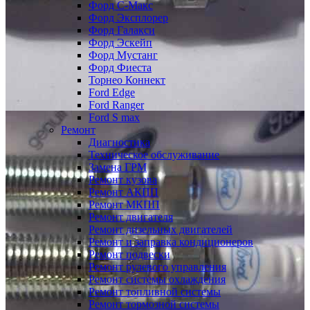
Форд С-Макс
Форд Эксплорер
Форд Галакси
Форд Эскейп
Форд Мустанг
Форд Фиеста
Торнео Коннект
Ford Edge
Ford Ranger
Ford S max
Ремонт
Диагностика
Техническое обслуживание
Замена ГРМ
Ремонт кузова
Ремонт АКПП
Ремонт МКПП
Ремонт двигателя
Ремонт дизельных двигателей
Ремонт и заправка кондиционеров
Ремонт подвески
Ремонт рулевого управления
Ремонт системы охлаждения
Ремонт топливной системы
Ремонт тормозной системы