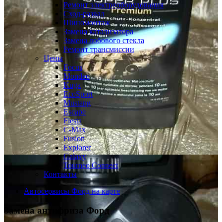
Ремонт электрооборудования
Сход-развал
Шиномонтаж
Замена катализатора
Замена лобового стекла
Ремонт трансмиссии
Цены
Focus
Mondeo
Kuga
EcoSport
Mustang
Escape
Fiesta
C-Max
Fusion
Explorer
Galaxy
Tourneo Connect
Контакты
Автосервисы Форд на карте
Замена антифриза
Форд