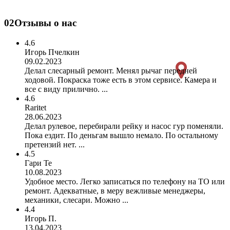
02
Отзывы о нас
4.6
Игорь Пчелкин
09.02.2023
Делал слесарный ремонт. Менял рычаг передней
ходовой. Покраска тоже есть в этом сервисе. Камера и
все с виду прилично. ...
4.6
Raritet
28.06.2023
Делал рулевое, перебирали рейку и насос гур поменяли.
Пока ездит. По деньгам вышло немало. По остальному
претензий нет. ...
4.5
Гари Те
10.08.2023
Удобное место. Легко записаться по телефону на ТО или
ремонт. Адекватные, в меру вежливые менеджеры,
механики, слесари. Можно ...
4.4
Игорь П.
13.04.2023