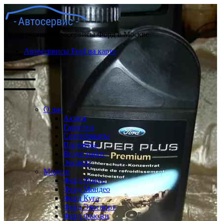
Проверенные автосервисы Форд в Москве
Автосервисы Ford на карте
О нас
Акции
Гарантия
Сертификаты
Партнёры
Видео работ
Эксперт
Модели
Форд Фокус
Форд Мондео
Форд Куга
Форд Экоспорт
Форд Фьюжн