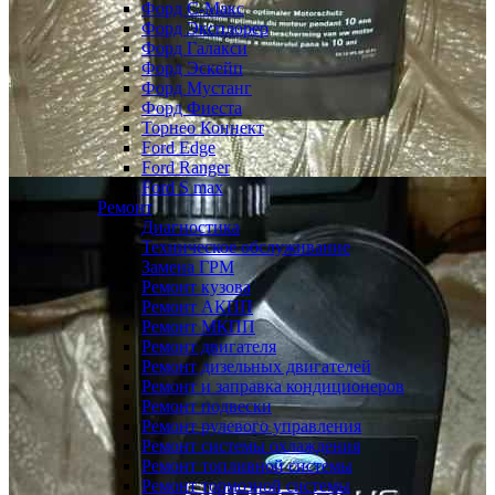
Форд С-Макс
Форд Эксплорер
Форд Галакси
Форд Эскейп
Форд Мустанг
Форд Фиеста
Торнео Коннект
Ford Edge
Ford Ranger
Ford S max
Ремонт
Диагностика
Техническое обслуживание
Замена ГРМ
Ремонт кузова
Ремонт АКПП
Ремонт МКПП
Ремонт двигателя
Ремонт дизельных двигателей
Ремонт и заправка кондиционеров
Ремонт подвески
Ремонт рулевого управления
Ремонт системы охлаждения
Ремонт топливной системы
Ремонт тормозной системы