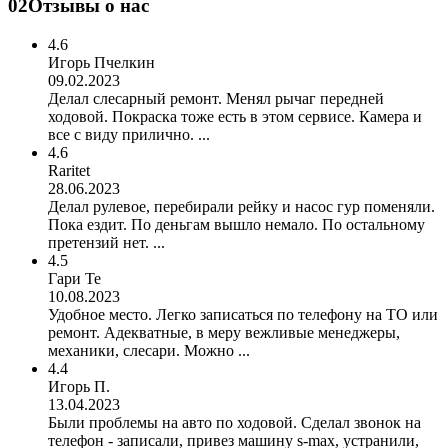
02
Отзывы о нас
4.6
Игорь Пчелкин
09.02.2023
Делал слесарный ремонт. Менял рычаг передней
ходовой. Покраска тоже есть в этом сервисе. Камера и
все с виду прилично. ...
4.6
Raritet
28.06.2023
Делал рулевое, перебирали рейку и насос гур поменяли.
Пока ездит. По деньгам вышло немало. По остальному
претензий нет. ...
4.5
Гари Те
10.08.2023
Удобное место. Легко записаться по телефону на ТО или
ремонт. Адекватные, в меру вежливые менеджеры,
механики, слесари. Можно ...
4.4
Игорь П.
13.04.2023
Были проблемы на авто по ходовой. Сделал звонок на
телефон - записали, привез машину s-max, устранили,