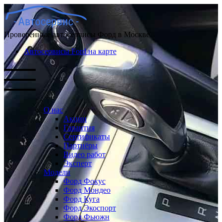
Проверенные автосервисы Форд в Москве
Автосервисы Ford на карте
О нас
Акции
Гарантия
Сертификаты
Партнёры
Видео работ
Эксперт
Модели
Форд Фокус
Форд Мондео
Форд Куга
Форд Экоспорт
Форд Фьюжн