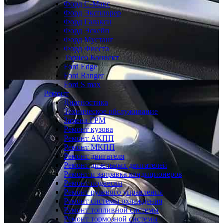
Форд С-Макс
Форд Эксплорер
Форд Галакси
Форд Эскейп
Форд Мустанг
Форд Фиеста
Торнео Коннект
Ford Edge
Ford Ranger
Ford S max
Ремонт
Диагностика
Техническое обслуживание
Замена ГРМ
Ремонт кузова
Ремонт АКПП
Ремонт МКПП
Ремонт двигателя
Ремонт дизельных двигателей
Ремонт и заправка кондиционеров
Ремонт подвески
Ремонт рулевого управления
Ремонт системы охлаждения
Ремонт топливной системы
Ремонт тормозной системы