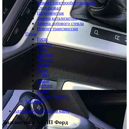
Ремонт электрооборудования
Сход-развал
Шиномонтаж
Замена катализатора
Замена лобового стекла
Ремонт трансмиссии
Цены
Focus
Mondeo
Kuga
EcoSport
Mustang
Escape
Fiesta
C-Max
Fusion
Explorer
Galaxy
Tourneo Connect
Контакты
Автосервисы Форд на карте
Диагностика АКПП
Форд