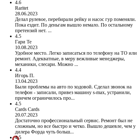
4.6
Raritet
28.06.2023
Делал рулевое, перебирали рейку и насос гур поменяли.
Пока ездит. По деньгам вышло немало. По остальному
претензий нет. ...
4.5
Гари Те
10.08.2023
Удобное место. Легко записаться по телефону на ТО или
ремонт. Адекватные, в меру вежливые менеджеры,
механики, слесари. Можно ...
4.4
Игорь П.
13.04.2023
Были проблемы на авто по ходовой. Сделал звонок на
телефон - записали, привез машину s-max, устранили,
причем ограничилось про...
4.5
Cards Cards
20.07.2023
Достаточно профессиональный сервис. Ремонт был не
сложным, но все быстро и четко. Вышло дешевле, чем у
дилера Форда чуть больш...
4.5