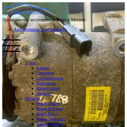
Проверенные автосервисы Форд в Москве
Автосервисы Ford на карте
О нас
Акции
Гарантия
Сертификаты
Партнёры
Видео работ
Эксперт
Модели
Форд Фокус
Форд Мондео
Форд Куга
Форд Экоспорт
Форд Фьюжн