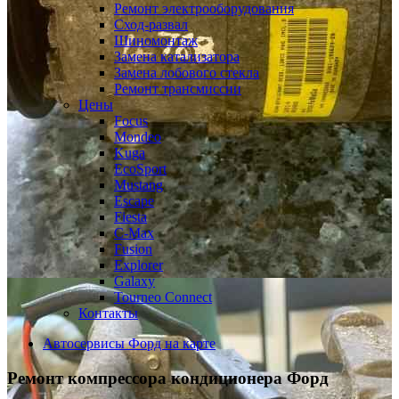
Ремонт электрооборудования
Сход-развал
Шиномонтаж
Замена катализатора
Замена лобового стекла
Ремонт трансмиссии
Цены
Focus
Mondeo
Kuga
EcoSport
Mustang
Escape
Fiesta
C-Max
Fusion
Explorer
Galaxy
Tourneo Connect
Контакты
Автосервисы Форд на карте
Ремонт компрессора кондиционера
Форд