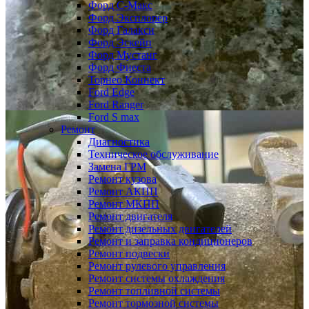
Форд С-Макс
Форд Эксплорер
Форд Галакси
Форд Эскейп
Форд Мустанг
Форд Фиеста
Торнео Коннект
Ford Edge
Ford Ranger
Ford S max
Ремонт
Диагностика
Техническое обслуживание
Замена ГРМ
Ремонт кузова
Ремонт АКПП
Ремонт МКПП
Ремонт двигателя
Ремонт дизельных двигателей
Ремонт и заправка кондиционеров
Ремонт подвески
Ремонт рулевого управления
Ремонт системы охлаждения
Ремонт топливной системы
Ремонт тормозной системы